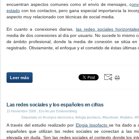
encuentran aspectos comunes como el envío de mensajes, c
onv
estado
con los contactos, pero gana especial importancia la incor
aspecto muy relacionado con técnicas de social media.
En cuanto a conexiones diarias,
las redes sociales horizontale
media de dos conexiones al día por usuario. No sucede lo mismo co
de ámbito profesional, donde la media de conexión se sitúa en
registrado. Obviamente, el enfoque y el cometido de éstas últimas d
Leer más
Las redes sociales y los españoles en cifras
15 Noviembre 2009
, Escrito por Emienemiblog
Etiquetado en
#compra electronica
,
#elogia ipsofacto
,
#facebook
,
#habitos
,
#R
A través del estudio realizado por
Elogia Ipsofacto
se ha dado a 
españoles que utilizan las redes sociales se conectan a las m
elevada sin duda. Son las redes sociales el contexto donde los in