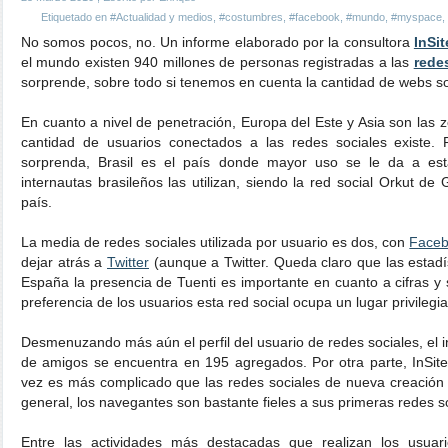
Etiquetado en
#Actualidad y medios
,
#costumbres
,
#facebook
,
#mundo
,
#myspace
,
No somos pocos, no. Un informe elaborado por la consultora
InSi
el mundo existen 940 millones de personas registradas a las
rede
sorprende, sobre todo si tenemos en cuenta la cantidad de webs soc
En cuanto a nivel de penetración, Europa del Este y Asia son las
cantidad de usuarios conectados a las redes sociales existe. 
sorprenda, Brasil es el país donde mayor uso se le da a es
internautas brasileños las utilizan, siendo la red social Orkut d
país.
La media de redes sociales utilizada por usuario es dos, con
Face
dejar atrás a
Twitter
(aunque a Twitter. Queda claro que las estadí
España la presencia de Tuenti es importante en cuanto a cifras y 
preferencia de los usuarios esta red social ocupa un lugar privilegi
Desmenuzando más aún el perfil del usuario de redes sociales, el 
de amigos se encuentra en 195 agregados. Por otra parte, InSit
vez es más complicado que las redes sociales de nueva creación 
general, los navegantes son bastante fieles a sus primeras redes s
Entre las actividades más destacadas que realizan los usuar