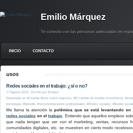
Emilio Márquez
Te conecto con las personas adecuadas en espa
INICIO
CONTACTO
usos
Redes sociales en el trabajo: ¿sí o no?
17 Agosto 2010
, Escrito por Enrique
Etiquetado en
#Charlas libres sobre negocios
,
#El cambio de modelo económicos
,
#emp
tecnología
,
#linkedin
,
#recomendaciones profesionales
,
#Redes sociales
,
#Redes social
Me llama la atención la
polémica que se está levantando en t
redes sociales
en el
trabajo
. Entiendo que aquellos empleos sobr
que nada tengan que ver con el marketing, ventas, recursos h
comunidades digitales, etc. se muestren en cierto modo recelosos 