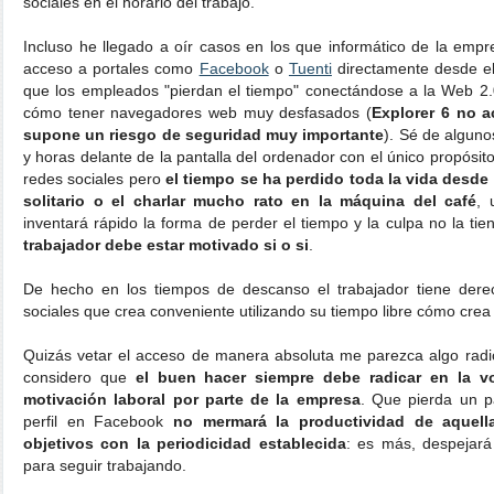
sociales en el horario del trabajo.
Incluso he llegado a oír casos en los que informático de la emp
acceso a portales como
Facebook
o
Tuenti
directamente desde el 
que los empleados "pierdan el tiempo" conectándose a la Web 2
cómo tener navegadores web muy desfasados (
Explorer 6 no a
supone un riesgo de seguridad muy importante
). Sé de algun
y horas delante de la pantalla del ordenador con el único propósi
redes sociales pero
el tiempo se ha perdido toda la vida desde
solitario o el charlar mucho rato en la máquina del café
, 
inventará rápido la forma de perder el tiempo y la culpa no la tien
trabajador debe estar motivado si o si
.
De hecho en los tiempos de descanso el trabajador tiene dere
sociales que crea conveniente utilizando su tiempo libre cómo crea
Quizás vetar el acceso de manera absoluta me parezca algo radi
considero que
el buen hacer siempre debe radicar en la vo
motivación laboral por parte de la empresa
. Que pierda un p
perfil en Facebook
no mermará la productividad de aquel
objetivos con la periodicidad establecida
: es más, despejar
para seguir trabajando.