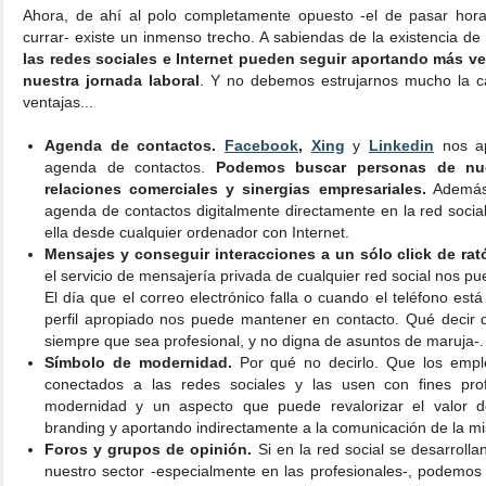
Ahora, de ahí al polo completamente opuesto -el de pasar ho
currar- existe un inmenso trecho. A sabiendas de la existencia d
las redes sociales e Internet pueden seguir aportando más v
nuestra jornada laboral
. Y no debemos estrujarnos mucho la c
ventajas...
Agenda de contactos.
Facebook
,
Xing
y
Linkedin
nos ap
agenda de contactos.
Podemos buscar personas de nue
relaciones comerciales y sinergias empresariales.
Además,
agenda de contactos digitalmente directamente en la red soci
ella desde cualquier ordenador con Internet.
Mensajes y conseguir interacciones a un sólo click de rat
el servicio de mensajería privada de cualquier red social nos 
El día que el correo electrónico falla o cuando el teléfono es
perfil apropiado nos puede mantener en contacto. Qué decir d
siempre que sea profesional, y no digna de asuntos de maruja-.
Símbolo de modernidad.
Por qué no decirlo. Que los emp
conectados a las redes sociales y las usen con fines pro
modernidad y un aspecto que puede revalorizar el valor 
branding y aportando indirectamente a la comunicación de la m
Foros y grupos de opinión.
Si en la red social se desarroll
nuestro sector -especialmente en las profesionales-, podemos