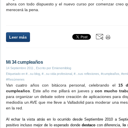
ahora con todo dispuesto y el nuevo curso por comenzar creo 
merecerá la pena.
Leer más
Mi 34 cumpleaños
14 Septiembre 2011
, Escrito por Emienemiblog
Etiquetado en
#...su blog
,
#...su vida profesional
,
#...sus reflexiones
,
#cumpleaños
,
#emil
#Resúmenes
Van cuatro años con bitácora personal, celebrando el
15 d
cumpleaños
. Este año me pillará en jueves y
con mucho trab
para organizar un debate sobre creación de aplicaciones para dis
mediodía un AVE que me lleve a Valladolid para moderar una mes
en la red.
Al echar la vista atrás en lo ocurrido desde Septiembre 2010 a Sept
positivo incluso mejor de lo esperado donde
destaco
con diferencia,
lo