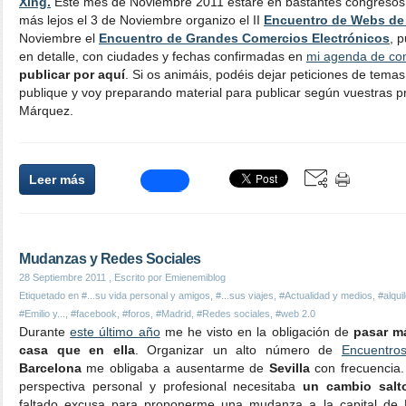
Xing.
Este mes de Noviembre 2011 estaré en bastantes congresos y 
más lejos el 3 de Noviembre organizo el II
Encuentro de Webs de 
Noviembre el
Encuentro de Grandes Comercios Electrónicos
, 
en detalle, con ciudades y fechas confirmadas en
mi agenda de co
publicar por aquí
. Si os animáis, podéis dejar peticiones de tema
publique y voy preparando material para publicar según vuestras pr
Márquez.
Leer más
Mudanzas y Redes Sociales
28 Septiembre 2011
, Escrito por Emienemiblog
Etiquetado en
#...su vida personal y amigos
,
#...sus viajes
,
#Actualidad y medios
,
#alqui
#Emilio y...
,
#facebook
,
#foros
,
#Madrid
,
#Redes sociales
,
#web 2.0
Durante
este último año
me he visto en la obligación de
pasar má
casa que en ella
. Organizar un alto número de
Encuentros
Barcelona
me obligaba a ausentarme de
Sevilla
con frecuencia
perspectiva personal y profesional necesitaba
un cambio salt
faltado excusa para proponerme una mudanza a la capital de