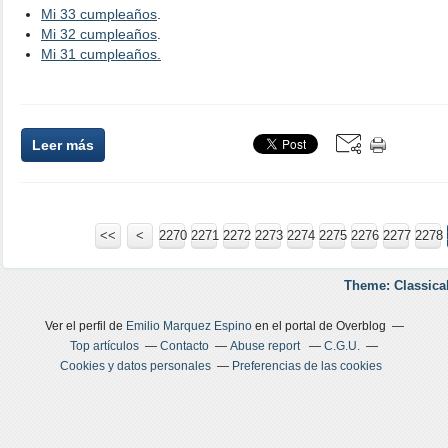
Mi 33 cumpleaños
.
Mi 32 cumpleaños
.
Mi 31 cumpleaños.
Leer más
<<
<
2200
2210
2220
2230
2240
2250
2260
2270
2271
2272
2273
2274
2275
2276
2277
2278
Theme: Classica
Ver el perfil de
Emilio Marquez Espino
en el portal de Overblog
Top artículos
Contacto
Abuse report
C.G.U.
Cookies y datos personales
Preferencias de las cookies