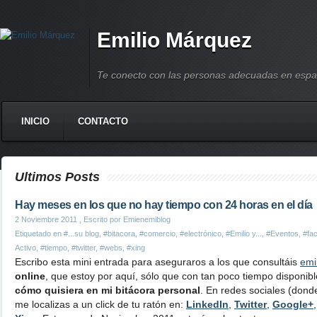
Emilio Márquez
Te conecto con las personas adecuadas en espa
INICIO
CONTACTO
Ultimos Posts
Hay meses en los que no hay tiempo con 24 horas en el día
2 Noviembre 2011
, Escrito por Emienemiblog
Etiquetado en
#...su blog
,
#bitacora
,
#comercio
,
#electrónico
,
#Emilio y...
,
#Eventos
,
#fa
Activo
,
#tiempo
,
#twitter
,
#webs
,
#xing
Escribo esta mini entrada para aseguraros a los que consultáis
emi
online
, que estoy por aquí, sólo que con tan poco tiempo disponib
cómo quisiera en mi bitácora personal
. En redes sociales (don
me localizas a un click de tu ratón en:
LinkedIn
,
Twitter
,
Google+