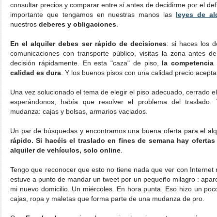
consultar precios y comparar entre sí antes de decidirme por el d
importante que tengamos en nuestras manos las
leyes de alq
nuestros
deberes y obligaciones
.
En el alquiler debes ser rápido de decisiones
: si haces los d
comunicaciones con transporte público, visitas la zona antes de
decisión rápidamente. En esta "caza" de piso,
la competencia 
calidad es dura
. Y los buenos pisos con una calidad precio acepta
Una vez solucionado el tema de elegir el piso adecuado, cerrado el 
esperándonos, había que resolver el problema del traslad
mudanza: cajas y bolsas, armarios vaciados.
Un par de búsquedas y encontramos una buena oferta para el alqu
rápido. Si hacéis el traslado en fines de semana hay ofertas 
alquiler de vehículos, solo online
.
Tengo que reconocer que esto no tiene nada que ver con Internet n
estuve a punto de mandar un tweet por un pequeño milagro : apar
mi nuevo domicilio. Un miércoles. En hora punta. Eso hizo un poco
cajas, ropa y maletas que forma parte de una mudanza de pro.