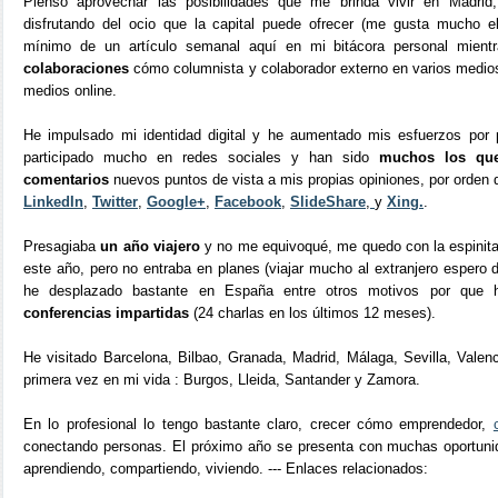
Pienso aprovechar las posibilidades que me brinda vivir en Madri
disfrutando del ocio que la capital puede ofrecer (me gusta mucho e
mínimo de un artículo semanal aquí en mi bitácora personal mien
colaboraciones
cómo columnista y colaborador externo en varios medios
medios online.
He impulsado mi identidad digital y he aumentado mis esfuerzos por p
participado mucho en redes sociales y han sido
muchos los qu
comentarios
nuevos puntos de vista a mis propias opiniones, por orden 
LinkedIn
,
Twitter
,
Google+
,
Facebook
,
SlideShare
,
y
Xing.
.
Presagiaba
un año viajero
y no me equivoqué, me quedo con la espinita 
este año, pero no entraba en planes (viajar mucho al extranjero espero d
he desplazado bastante en España entre otros motivos por que 
conferencias impartidas
(24 charlas en los últimos 12 meses).
He visitado Barcelona, Bilbao, Granada, Madrid, Málaga, Sevilla, Valen
primera vez en mi vida : Burgos, Lleida, Santander y Zamora.
En lo profesional lo tengo bastante claro, crecer cómo emprendedor,
conectando personas. El próximo año se presenta con muchas oportuni
aprendiendo, compartiendo, viviendo. --- Enlaces relacionados: