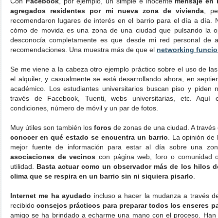
Con
Facebook
, por ejemplo, un simple e inocente
mensaje en 
agregados residentes por mi nueva zona de vivienda
, p
recomendaron lugares de interés en el barrio para el día a día.
cómo de movida es una zona de una ciudad que pulsando la op
desconocía completamente es que desde mi red personal de ag
recomendaciones. Una muestra más de que el
networking funci
Se me viene a la cabeza otro ejemplo práctico sobre el uso de la
el alquiler, y casualmente se está desarrollando ahora, en septi
académico. Los estudiantes universitarios buscan piso y piden
través de Facebook, Tuenti, webs universitarias, etc. Aquí 
condiciones, número de móvil y un par de fotos.
Muy útiles son también los
foros
de zonas de una ciudad. A travé
conocer en qué estado se encuentra un barrio
. La opinión de
mejor fuente de información para estar al día sobre una zona
asociaciones de vecinos
con página web, foro o comunidad 
utilidad.
Basta actuar como un observador más de los hilos de
clima que se respira en un barrio sin ni siquiera pisarlo
.
Internet me ha ayudado
incluso a hacer la mudanza a través de
recibido
consejos prácticos para preparar todos los enseres par
amigo se ha brindado a echarme una mano con el proceso. Han s