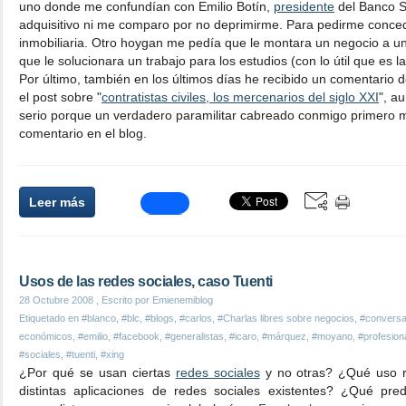
uno donde me confundían con Emilio Botín,
presidente
del Banco Sa
adquisitivo ni me comparo por no deprimirme. Para pedirme conce
inmobiliaria. Otro hoygan me pedía que le montara un negocio a un
que le solucionara un trabajo para los estudios (con lo útil que es l
Por último, también en los últimos días he recibido un comentario de
el post sobre "
contratistas civiles, los mercenarios del siglo XXI
", a
serio porque un verdadero paramilitar cabreado conmigo primero m
comentario en el blog.
Leer más
Usos de las redes sociales, caso Tuenti
28 Octubre 2008
, Escrito por Emienemiblog
Etiquetado en
#blanco
,
#blc
,
#blogs
,
#carlos
,
#Charlas libres sobre negocios
,
#conversa
económicos
,
#emilio
,
#facebook
,
#generalistas
,
#icaro
,
#márquez
,
#moyano
,
#profesion
#sociales
,
#tuenti
,
#xing
¿Por qué se usan ciertas
redes sociales
y no otras? ¿Qué uso re
distintas aplicaciones de redes sociales existentes? ¿Qué pre