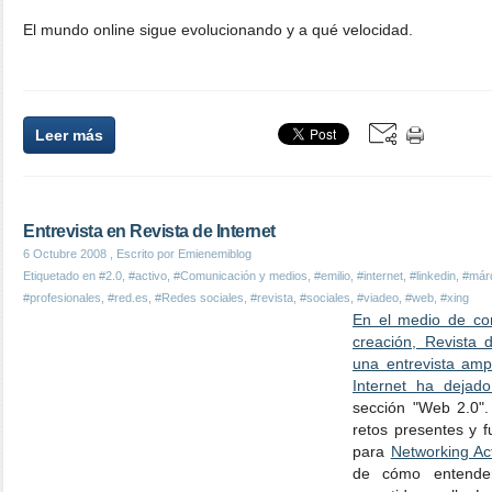
El mundo online sigue evolucionando y a qué velocidad.
Leer más
Entrevista en Revista de Internet
6 Octubre 2008
, Escrito por Emienemiblog
Etiquetado en
#2.0
,
#activo
,
#Comunicación y medios
,
#emilio
,
#internet
,
#linkedin
,
#már
#profesionales
,
#red.es
,
#Redes sociales
,
#revista
,
#sociales
,
#viadeo
,
#web
,
#xing
En el medio de com
creación, Revista 
una entrevista ampl
Internet ha dejad
sección "Web 2.0".
retos presentes y 
para
Networking Ac
de cómo entende