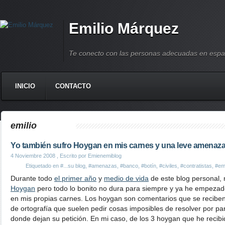
Emilio Márquez
Te conecto con las personas adecuadas en espa
INICIO
CONTACTO
emilio
Yo también sufro Hoygan en mis carnes y una leve amenaz
4 Noviembre 2008
, Escrito por Emienemiblog
Etiquetado en
#...su blog
,
#amenazas
,
#banco
,
#botín
,
#civiles
,
#contratistas
,
#emi
Durante todo
el primer año
y
medio de vida
de este blog personal, 
Hoygan
pero todo lo bonito no dura para siempre y ya he empezado
en mis propias carnes. Los hoygan son comentarios que se reciben 
de ortografía que suelen pedir cosas imposibles de resolver por par
donde dejan su petición. En mi caso, de los 3 hoygan que he recibi