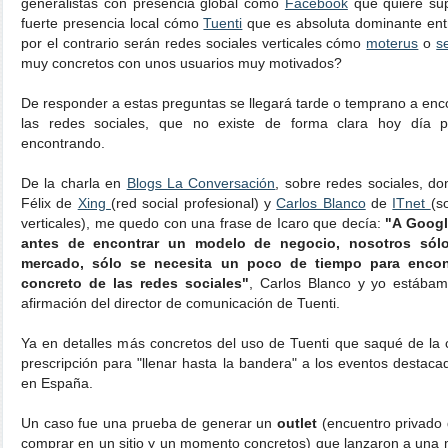
generalistas con presencia global cómo
Facebook
que quiere sup
fuerte presencia local cómo
Tuenti
que es absoluta dominante ent
por el contrario serán redes sociales verticales cómo
moterus
o
s
muy concretos con unos usuarios muy motivados?
De responder a estas preguntas se llegará tarde o temprano a enc
las redes sociales, que no existe de forma clara hoy día
encontrando.
De la charla en
Blogs La Conversación
, sobre redes sociales, d
Félix de
Xing
(red social profesional) y
Carlos Blanco
de
ITnet
(s
verticales), me quedo con una frase de Icaro que decía:
"A Googl
antes de encontrar un modelo de negocio, nosotros sól
mercado, sólo se necesita un poco de tiempo para encon
concreto de las redes sociales"
, Carlos Blanco y yo estába
afirmación del director de comunicación de Tuenti.
Ya en detalles más concretos del uso de Tuenti que saqué de la c
prescripción para "llenar hasta la bandera" a los eventos destaca
en España.
Un caso fue una prueba de generar un
outlet
(encuentro privado
comprar en un sitio y un momento concretos) que lanzaron a una 