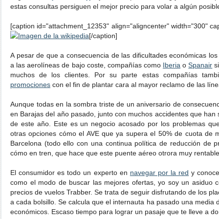
estas consultas persiguen el mejor precio para volar a algún posib
[caption id="attachment_12353" align="aligncenter" width="300" ca
[/caption]
A pesar de que a consecuencia de las dificultades económicas los 
a las aerolíneas de bajo coste, compañías como
Iberia
o
Spanair
si
muchos de los clientes. Por su parte estas compañías tam
promociones
con el fin de plantar cara al mayor reclamo de las lín
Aunque todas en la sombra triste de un aniversario de consecuenc
en Barajas del año pasado, junto con muchos accidentes que han sa
de este año. Este es un negocio acosado por los problemas que
otras opciones cómo el AVE que ya supera el 50% de cuota de m
Barcelona (todo ello con una continua política de reducción de pr
cómo en tren, que hace que este puente aéreo otrora muy rentable 
El consumidor es todo un experto en
navegar por la red
y conoce 
como el modo de buscar las mejores ofertas, yo soy un asiduo 
precios de vuelos Trabber. Se trata de seguir disfrutando de los pl
a cada bolsillo. Se calcula que el internauta ha pasado una media
económicos. Escaso tiempo para lograr un pasaje que te lleve a 