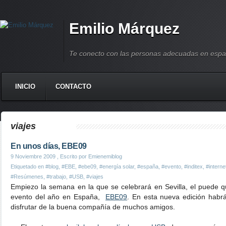
Emilio Márquez
Te conecto con las personas adecuadas en espa
INICIO
CONTACTO
viajes
En unos días, EBE09
9 Noviembre 2009
, Escrito por Emienemiblog
Etiquetado en
#blog
,
#EBE
,
#ebe09
,
#energía solar
,
#españa
,
#evento
,
#inditex
,
#interne
#Resúmenes
,
#trabajo
,
#USB
,
#viajes
Empiezo la semana en la que se celebrará en Sevilla, el puede q
evento del año en España,
EBE09
. En esta nueva edición habr
disfrutar de la buena compañía de muchos amigos.