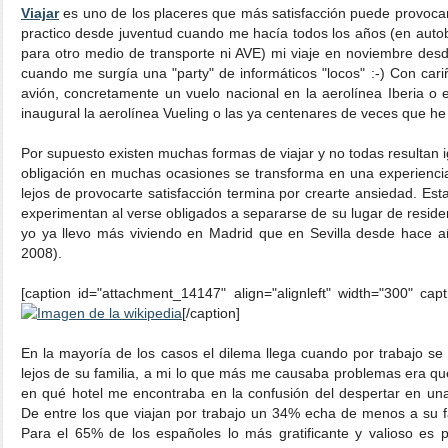
Viajar
es uno de los placeres que más satisfacción puede provoca
practico desde juventud cuando me hacía todos los años (en auto
para otro medio de transporte ni AVE) mi viaje en noviembre des
cuando me surgía una "party" de informáticos "locos" :-) Con cari
avión, concretamente un vuelo nacional en la aerolínea Iberia o 
inaugural la aerolínea Vueling o las ya centenares de veces que he
Por supuesto existen muchas formas de viajar y no todas resultan ig
obligación en muchas ocasiones se transforma en una experienci
lejos de provocarte satisfacción termina por crearte ansiedad. E
experimentan al verse obligados a separarse de su lugar de reside
yo ya llevo más viviendo en Madrid que en Sevilla desde hace 
2008).
[caption id="attachment_14147" align="alignleft" width="300" cap
[/caption]
En la mayoría de los casos el dilema llega cuando por trabajo s
lejos de su familia, a mi lo que más me causaba problemas era que
en qué hotel me encontraba en la confusión del despertar en una
De entre los que viajan por trabajo un 34% echa de menos a su fa
Para el 65% de los españoles lo más gratificante y valioso es p