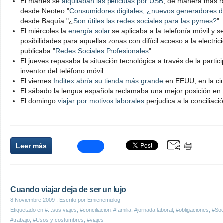
El martes se
alquilaban las películas por USB
, de manera más rá
desde Neoteo "
Consumidores digitales, ¿nuevos generadores d
desde Baquía "¿
Son útiles las redes sociales para las pymes?
".
El miércoles la
energía solar
se aplicaba a la telefonía móvil y 
posibilidades para aquellas zonas con difícil acceso a la electri
publicaba "
Redes Sociales Profesionales
".
El jueves repasaba la situación tecnológica a través de la parti
inventor del teléfono móvil.
El viernes
Inditex abría su tienda más grande
en EEUU, en la ci
El sábado la lengua española reclamaba una mejor posición en
El domingo
viajar por motivos laborales
perjudica a la conciliació
Leer más
Cuando viajar deja de ser un lujo
8 Noviembre 2009
, Escrito por Emienemiblog
Etiquetado en
#...sus viajes
,
#conciliacion
,
#familia
,
#jornada laboral
,
#obligaciones
,
#Soc
#trabajo
,
#Usos y costumbres
,
#viajes