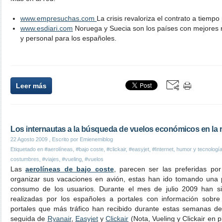
www.empresuchas.com
La crisis revaloriza el contrato a tiempo 
www.esdiari.com
Noruega y Suecia son los países con mejores ni
y personal para los españoles.
Leer más
Los internautas a la búsqueda de vuelos económicos en la 
22 Agosto 2009
, Escrito por Emienemiblog
Etiquetado en
#aerolíneas
,
#bajo coste
,
#clickair
,
#easyjet
,
#Internet, humor y tecnologí
costumbres
,
#viajes
,
#vueling
,
#vuelos
Las
aerolíneas de bajo coste
, parecen ser las preferidas por
organizar sus vacaciones en avión, estas han ido tomando una p
consumo de los usuarios. Durante el mes de julio 2009 han sid
realizadas por los españoles a portales con información sobre
portales que más tráfico han recibido durante estas semanas d
seguida de
Ryanair
,
Easyjet
y
Clickair
(Nota, Vueling y Clickair en 