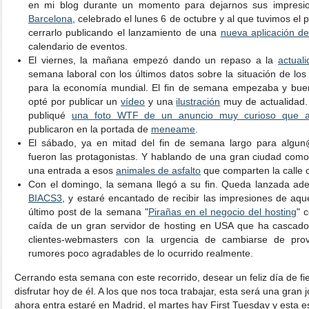
en mi blog durante un momento para dejarnos sus impresi
Barcelona
, celebrado el lunes 6 de octubre y al que tuvimos el pri
cerrarlo publicando el lanzamiento de una
nueva aplicación d
calendario de eventos.
El viernes, la mañana empezó dando un repaso a la
actual
semana laboral con los últimos datos sobre la situación de los
para la economía mundial. El fin de semana empezaba y buen
opté por publicar un
vídeo
y una
ilustración
muy de actualidad. 
publiqué
una foto WTF de un anuncio muy curioso que 
publicaron en la portada de
meneame
.
El sábado, ya en mitad del fin de semana largo para algu
fueron las protagonistas. Y hablando de una gran ciudad como
una entrada a esos
animales de asfalto
que comparten la calle 
Con el domingo, la semana llegó a su fin. Queda lanzada a
BIACS3
, y estaré encantado de recibir las impresiones de aque
último post de la semana "
Pirañas en el negocio del hosting
" 
caída de un gran servidor de hosting en USA que ha cascado
clientes-webmasters con la urgencia de cambiarse de prov
rumores poco agradables de lo ocurrido realmente.
Cerrando esta semana con este recorrido, desear un feliz día de f
disfrutar hoy de él. A los que nos toca trabajar, esta será una gra
ahora entra estaré en Madrid, el martes hay First Tuesday y esta es