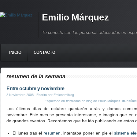
Emilio Márquez
Te conecto con las personas adecuadas en espa
INICIO
CONTACTO
resumen de la semana
Entre octubre y noviembre
3 Noviembre 2008
, Escrito por Emienemiblog
Etiquetado en
#entradas en blog de Emilio Márquez
,
#Resúme
Los últimos días de octubre quedarón atrás y damos comie
noviembre. Este mes se presenta interesante, e imagino que en mi 
de grandes eventos. Recordemos que he ido publicando en estos d
El lunes tras el
resumen
, intentaba poner en pie el
sistema ele