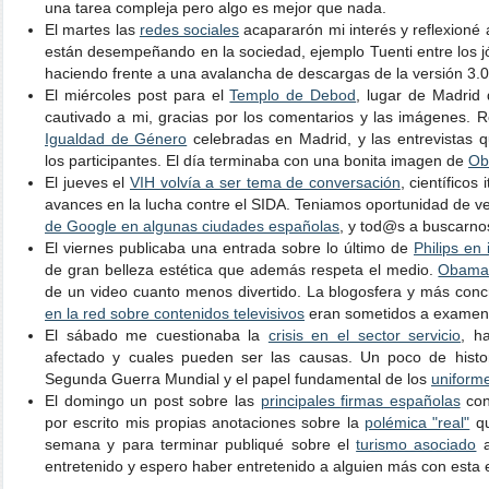
una tarea compleja pero algo es mejor que nada.
El martes las
redes sociales
acapararón mi interés y reflexioné
están desempeñando en la sociedad, ejemplo Tuenti entre los 
haciendo frente a una avalancha de descargas de la versión 3.0
El miércoles post para el
Templo de Debod
, lugar de Madrid
cautivado a mi, gracias por los comentarios y las imágenes.
Igualdad de Género
celebradas en Madrid, y las entrevistas q
los participantes. El día terminaba con una bonita imagen de
Ob
El jueves el
VIH volvía a ser tema de conversación
, científico
avances en la lucha contre el SIDA. Teniamos oportunidad de ve
de Google en algunas ciudades españolas
, y tod@s a buscarn
El viernes publicaba una entrada sobre lo último de
Philips en
de gran belleza estética que además respeta el medio.
Obam
de un video cuanto menos divertido. La blogosfera y más con
en la red sobre contenidos televisivos
eran sometidos a examen
El sábado me cuestionaba la
crisis en el sector servicio
, h
afectado y cuales pueden ser las causas. Un poco de histor
Segunda Guerra Mundial y el papel fundamental de los
uniforme
El domingo un post sobre las
principales firmas españolas
con
por escrito mis propias anotaciones sobre la
polémica "real"
qu
semana y para terminar publiqué sobre el
turismo asociado
a
entretenido y espero haber entretenido a alguien más con esta 