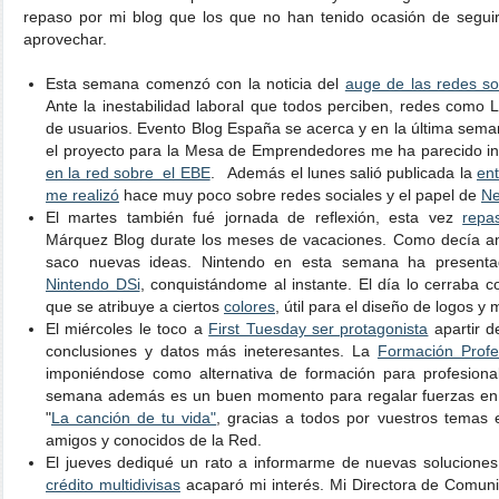
repaso por mi blog que los que no han tenido ocasión de segui
aprovechar.
Esta semana comenzó con la noticia del
auge de las redes so
Ante la inestabilidad laboral que todos perciben, redes como
de usuarios. Evento Blog España se acerca y en la última sema
el proyecto para la Mesa de Emprendedores me ha parecido i
en la red sobre el EBE
. Además el lunes salió publicada la
ent
me realizó
hace muy poco sobre redes sociales y el papel de
Ne
El martes también fué jornada de reflexión, esta vez
repa
Márquez Blog durate los meses de vacaciones. Como decía ant
saco nuevas ideas. Nintendo en esta semana ha presen
Nintendo DSi
, conquistándome al instante. El día lo cerraba c
que se atribuye a ciertos
colores
, útil para el diseño de logos y
El miércoles le toco a
First Tuesday ser protagonista
apartir d
conclusiones y datos más ineteresantes. La
Formación Profes
imponiéndose como alternativa de formación para profesiona
semana además es un buen momento para regalar fuerzas en f
"
La canción de tu vida"
, gracias a todos por vuestros temas 
amigos y conocidos de la Red.
El jueves dediqué un rato a informarme de nuevas soluciones 
crédito multidivisas
acaparó mi interés. Mi Directora de Comuni