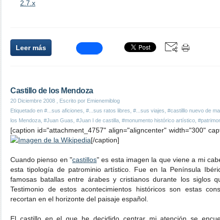
2.7.x
Leer más
Castillo de los Mendoza
20 Diciembre 2008
, Escrito por Emienemiblog
Etiquetado en
#...sus aficiones
,
#...sus ratos libres
,
#...sus viajes
,
#castilllo nuevo de m
los Mendoza
,
#Juan Guas
,
#Juan I de castilla
,
#monumento histórico artístico
,
#patrimon
[caption id="attachment_4757" align="aligncenter" width="300" cap
[/caption]
Cuando pienso en "
castillos
" es esta imagen la que viene a mi cab
esta tipología de patrominio artístico. Fue en la Península Ibér
famosas batallas entre árabes y cristianos durante los siglos 
Testimonio de estos acontecimientos históricos son estas con
recortan en el horizonte del paisaje español.
El castillo en el que he decidido centrar mi atención se enc