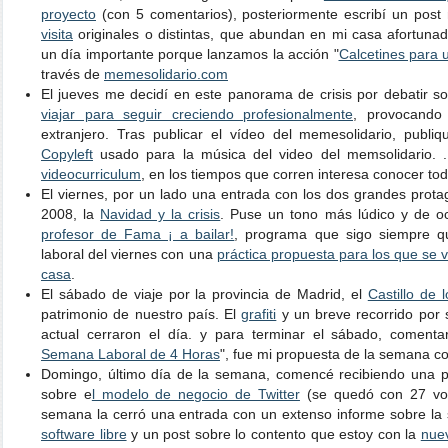
proyecto
(con 5 comentarios), posteriormente escribí un post
visita
originales o distintas, que abundan en mi casa afortun
un día importante porque lanzamos la acción "
Calcetines para u
través de
memesolidario.com
El jueves me decidí en este panorama de crisis por debatir s
viajar para seguir creciendo profesionalmente
, provocand
extranjero. Tras publicar el vídeo del memesolidario, publi
Copyleft
usado para la música del video del memsolidario. .
videocurriculum
, en los tiempos que corren interesa conocer tod
El viernes, por un lado una entrada con los dos grandes prot
2008, la
Navidad y la crisis
. Puse un tono más lúdico y de o
profesor de Fama ¡ a bailar!
, programa que sigo siempre q
laboral del viernes con una
práctica propuesta para los que se 
casa
.
El sábado de viaje por la provincia de Madrid, el
Castillo de
patrimonio de nuestro país. El
grafiti
y un breve recorrido por s
actual cerraron el día. y para terminar el sábado, comentar
Semana Laboral de 4 Horas
", fue mi propuesta de la semana co
Domingo, último día de la semana, comencé recibiendo una p
sobre e
l modelo de negocio de Twitter
(se quedó con 27 vot
semana la cerró una entrada con un extenso informe sobre la 
software libre
y un post sobre lo contento que estoy con la
nue