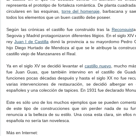
representa el prototipo de fortaleza romántica. De planta cuadrad
circulares en las esquinas,
torre del homenaje
, barbacana y sae
todos los elementos que un buen castillo debe poseer.
Según las crónicas el castillo fue construido tras la
Reconquist
a
Segovia y Madrid protagonizaron diferentes litigios. En el siglo XIV
rey
Juan I de Castilla
donó la provincia a su mayordomo Pedro 
hijo Diego Hurtado de Mendoza al que se le atribuye la construcci
castillo viejo de Manzanares el Real.
Ya en el siglo XV se decidió levantar el
castillo nuevo
, mucho más 
fue Juan Guas, que también intervino en el castillo de Guadal
funciones pocas décadas después y hasta el siglo XX no fue re
varias intervenciones de restauración, se decidió albergar en
españoles y una colección de tapices. En 1931 fue declarado Monum
Este es sólo uno de los muchos ejemplos que se pueden comenta
de este tipo de construcciones que sin perder nada de su fun
renuncia a la belleza de su estilo. Una cosa esta clara, sin ellos 
española no sería tan novelesca.
Más en Internet: