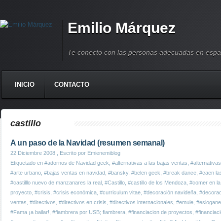
Emilio Márquez
Te conecto con las personas adecuadas en espa
INICIO
CONTACTO
castillo
A un paso de la Navidad (resumen semanal)
22 Diciembre 2008
, Escrito por Emienemiblog
Etiquetado en
#adornos de Navidad geek
,
#alternativas a las bajas ventas
,
#alternativas
#arte urbano
,
#bajas ventas en navidad
,
#bansky
,
#belen geek
,
#break dance
,
#caen la
#castilllo nuevo de manzanares la real
,
#Castillo
,
#castillo de los Mendoza
,
#comer en la 
proyecto
,
#crisis
,
#crisis económica
,
#curriculum vitae
,
#decoración navideña
,
#decorac
ventas
,
#directivos
,
#directivos en crisis
,
#directivos internacionales
,
#emule
,
#eslogane
#Fama ¡a bailar!
,
#fiambrera por USB; fiambrera
,
#financiacion de proyectos
,
#financiaci