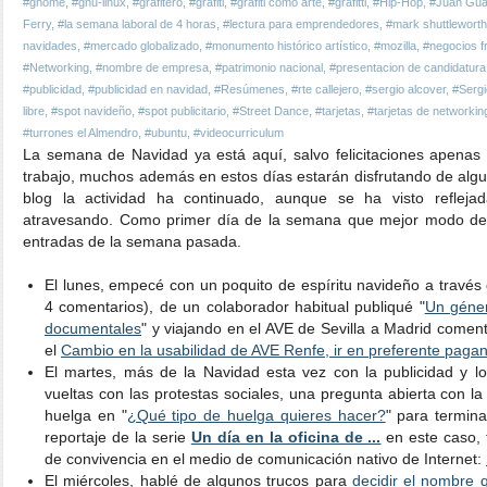
#gnome
,
#gnu-linux
,
#grafitero
,
#grafiti
,
#grafiti como arte
,
#grafitti
,
#Hip-Hop
,
#Juan Gu
Ferry
,
#la semana laboral de 4 horas
,
#lectura para emprendedores
,
#mark shuttleworth
navidades
,
#mercado globalizado
,
#monumento histórico artístico
,
#mozilla
,
#negocios fr
#Networking
,
#nombre de empresa
,
#patrimonio nacional
,
#presentacion de candidatura
#publicidad
,
#publicidad en navidad
,
#Resúmenes
,
#rte callejero
,
#sergio alcover
,
#Sergi
libre
,
#spot navideño
,
#spot publicitario
,
#Street Dance
,
#tarjetas
,
#tarjetas de networkin
#turrones el Almendro
,
#ubuntu
,
#videocurriculum
La semana de Navidad ya está aquí, salvo felicitaciones apenas 
trabajo, muchos además en estos días estarán disfrutando de alg
blog la actividad ha continuado, aunque se ha visto refleja
atravesando. Como primer día de la semana que mejor modo de
entradas de la semana pasada.
El lunes, empecé con un poquito de espíritu navideño a travé
4 comentarios), de un colaborador habitual publiqué "
Un géner
documentales
" y viajando en el AVE de Sevilla a Madrid comenté
el
Cambio en la usabilidad de AVE Renfe, ir en preferente pagan
El martes, más de la Navidad esta vez con la publicidad y l
vueltas con las protestas sociales, una pregunta abierta con la 
huelga en "
¿Qué tipo de huelga quieres hacer?
" para termina
reportaje de la serie
Un día en la oficina de ...
en este caso, t
de convivencia en el medio de comunicación nativo de Internet:
El miércoles, hablé de algunos trucos para
decidir el nombre 