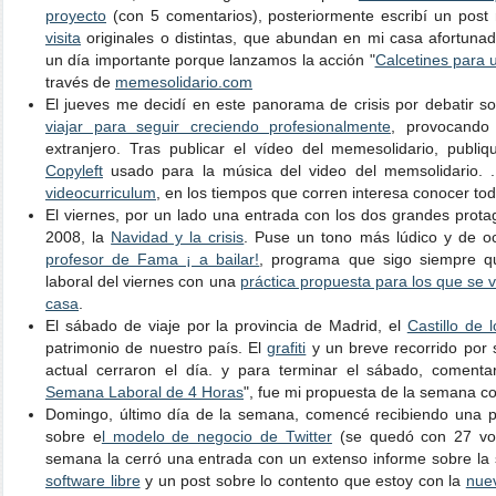
proyecto
(con 5 comentarios), posteriormente escribí un post
visita
originales o distintas, que abundan en mi casa afortun
un día importante porque lanzamos la acción "
Calcetines para u
través de
memesolidario.com
El jueves me decidí en este panorama de crisis por debatir s
viajar para seguir creciendo profesionalmente
, provocand
extranjero. Tras publicar el vídeo del memesolidario, publi
Copyleft
usado para la música del video del memsolidario. .
videocurriculum
, en los tiempos que corren interesa conocer tod
El viernes, por un lado una entrada con los dos grandes prot
2008, la
Navidad y la crisis
. Puse un tono más lúdico y de o
profesor de Fama ¡ a bailar!
, programa que sigo siempre q
laboral del viernes con una
práctica propuesta para los que se 
casa
.
El sábado de viaje por la provincia de Madrid, el
Castillo de
patrimonio de nuestro país. El
grafiti
y un breve recorrido por s
actual cerraron el día. y para terminar el sábado, comentar
Semana Laboral de 4 Horas
", fue mi propuesta de la semana co
Domingo, último día de la semana, comencé recibiendo una p
sobre e
l modelo de negocio de Twitter
(se quedó con 27 vot
semana la cerró una entrada con un extenso informe sobre la 
software libre
y un post sobre lo contento que estoy con la
nue