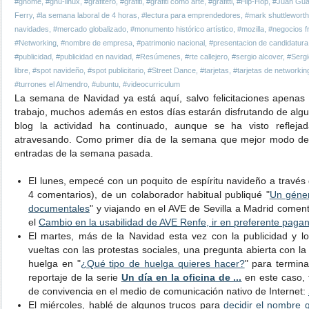
#gnome
,
#gnu-linux
,
#grafitero
,
#grafiti
,
#grafiti como arte
,
#grafitti
,
#Hip-Hop
,
#Juan Gu
Ferry
,
#la semana laboral de 4 horas
,
#lectura para emprendedores
,
#mark shuttleworth
navidades
,
#mercado globalizado
,
#monumento histórico artístico
,
#mozilla
,
#negocios fr
#Networking
,
#nombre de empresa
,
#patrimonio nacional
,
#presentacion de candidatura
#publicidad
,
#publicidad en navidad
,
#Resúmenes
,
#rte callejero
,
#sergio alcover
,
#Sergi
libre
,
#spot navideño
,
#spot publicitario
,
#Street Dance
,
#tarjetas
,
#tarjetas de networkin
#turrones el Almendro
,
#ubuntu
,
#videocurriculum
La semana de Navidad ya está aquí, salvo felicitaciones apenas 
trabajo, muchos además en estos días estarán disfrutando de alg
blog la actividad ha continuado, aunque se ha visto refleja
atravesando. Como primer día de la semana que mejor modo de
entradas de la semana pasada.
El lunes, empecé con un poquito de espíritu navideño a travé
4 comentarios), de un colaborador habitual publiqué "
Un géner
documentales
" y viajando en el AVE de Sevilla a Madrid comenté
el
Cambio en la usabilidad de AVE Renfe, ir en preferente pagan
El martes, más de la Navidad esta vez con la publicidad y l
vueltas con las protestas sociales, una pregunta abierta con la 
huelga en "
¿Qué tipo de huelga quieres hacer?
" para termina
reportaje de la serie
Un día en la oficina de ...
en este caso, t
de convivencia en el medio de comunicación nativo de Internet:
El miércoles, hablé de algunos trucos para
decidir el nombre 