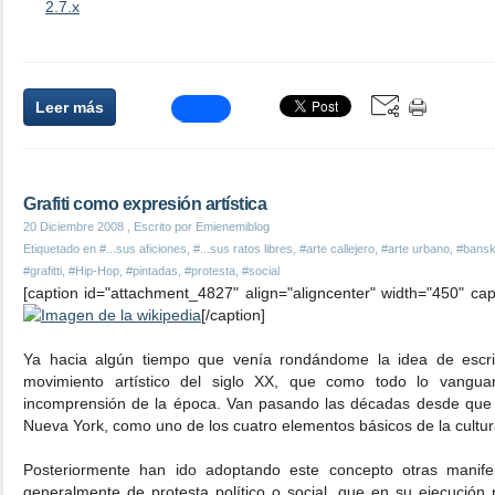
2.7.x
Leer más
Grafiti como expresión artística
20 Diciembre 2008
, Escrito por Emienemiblog
Etiquetado en
#...sus aficiones
,
#...sus ratos libres
,
#arte callejero
,
#arte urbano
,
#bans
#grafitti
,
#Hip-Hop
,
#pintadas
,
#protesta
,
#social
[caption id="attachment_4827" align="aligncenter" width="450" cap
[/caption]
Ya hacia algún tiempo que venía rondándome la idea de escri
movimiento artístico del siglo XX, que como todo lo vanguar
incomprensión de la época. Van pasando las décadas desde que 
Nueva York, como uno de los cuatro elementos básicos de la cultu
Posteriormente han ido adoptando este concepto otras manife
generalmente de protesta político o social, que en su ejecución