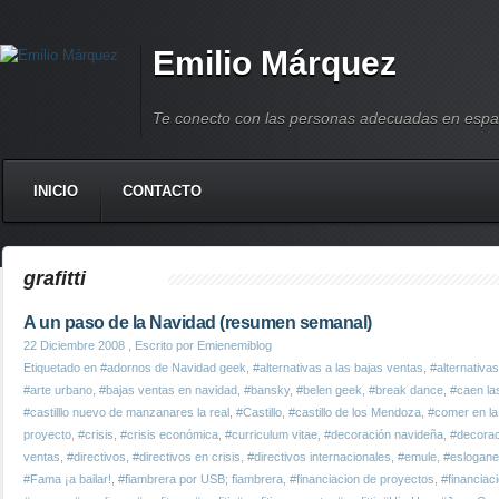
Emilio Márquez
Te conecto con las personas adecuadas en espa
INICIO
CONTACTO
grafitti
A un paso de la Navidad (resumen semanal)
22 Diciembre 2008
, Escrito por Emienemiblog
Etiquetado en
#adornos de Navidad geek
,
#alternativas a las bajas ventas
,
#alternativas
#arte urbano
,
#bajas ventas en navidad
,
#bansky
,
#belen geek
,
#break dance
,
#caen la
#castilllo nuevo de manzanares la real
,
#Castillo
,
#castillo de los Mendoza
,
#comer en la 
proyecto
,
#crisis
,
#crisis económica
,
#curriculum vitae
,
#decoración navideña
,
#decorac
ventas
,
#directivos
,
#directivos en crisis
,
#directivos internacionales
,
#emule
,
#eslogane
#Fama ¡a bailar!
,
#fiambrera por USB; fiambrera
,
#financiacion de proyectos
,
#financiaci