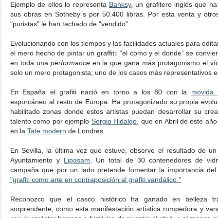
Ejemplo de ellos lo representa
Banksy
, un grafitero inglés que h
sus obras en Sotheby´s por 50.400 libras. Por esta venta y otros
"puristas" le han tachado de "vendido".
Evolucionando con los tiempos y las facilidades actuales para editar
el mero hecho de pintar un graffiti: “el como y el donde” se convie
en toda una
performance
en la que gana más protagonismo el vídeo
solo un mero protagonista; uno de los casos más representativos 
En España el grafiti nació en torno a los 80 con la
movida 
espontáneo al resto de Europa. Ha protagonizado su propia evolu
habilitado zonas donde estos artistas puedan desarrollar su creat
talento como por ejemplo
Sergio Hidalgo,
que en Abril de este año 
en la
Tate modern
de Londres
En Sevilla, la última vez que estuve, observe el resultado de u
Ayuntamiento y
Lipasam
. Un total de 30 contenedores de vid
campaña que por un lado pretende fomentar la importancia del r
"grafiti como arte en contraposición al grafiti vandálico."
Reconozco que el casco histórico ha ganado en belleza tr
sorprendente, como esta manifestación artística rompedora y vang