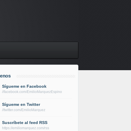
uenos
Sígueme en Facebook
//facebook.com/EmilioMarquezEspino
Sígueme en Twitter
//twitter.com/EmilioMarquez
Suscríbete al feed RSS
https://emiliomarquez.com/rss