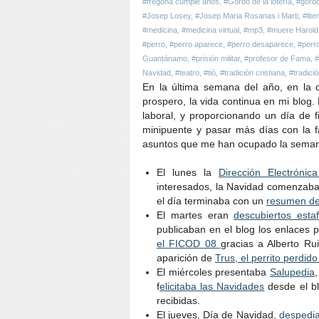
#fregona cumple años
,
#Gordo de la lotería
,
#gordo
#Josep Losey
,
#Josep Maria Rosanas i Marti
,
#lite
#medicina
,
#medicina virtual
,
#mp3
,
#muere Harold 
#perro
,
#perro aparece
,
#perro desaparece
,
#perr
Guantánamo
,
#prisión militar
,
#profesor de Fama
,
#
Navidad
,
#teatro
,
#tió
,
#tradición cristiana
,
#tradici
En la última semana del año, en la
prospero, la vida continua en mi blog.
laboral, y proporcionando un día de
minipuente y pasar más días con la fa
asuntos que me han ocupado la sema
El lunes la
Dirección Electrónic
interesados, la Navidad comenzab
el día terminaba con un
resumen de
El martes eran
descubiertos esta
publicaban en el blog los enlaces
el FICOD 08
gracias a Alberto Ru
aparición de
Trus, el perrito perdid
El miércoles presentaba
Salupedia
f
elicitaba las Navidades
desde el bl
recibidas.
El jueves, Día de Navidad,
despedi