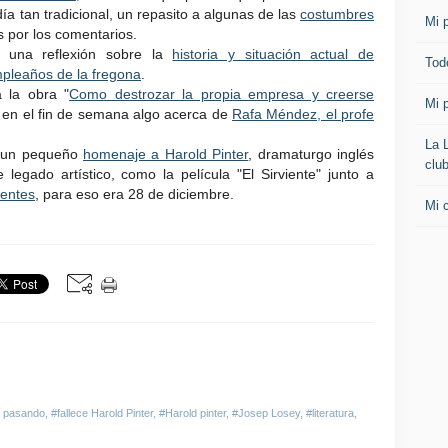
a tan tradicional, un repasito a algunas de las
costumbres
Mi p
s por los comentarios.
 una reflexión sobre la
historia y situación actual de
Todo
pleaños de la fregona
.
 la obra "
Como destrozar la propia empresa y creerse
Mi p
 en el fin de semana algo acerca de
Rafa Méndez, el profe
La 
a un pequeño
homenaje a Harold Pinter
, dramaturgo inglés
clu
 legado artístico, como la película "El Sirviente" junto a
centes
, para eso era 28 de diciembre.
Mi 
á pasando
,
#fallece Harold Pinter
,
#Harold pinter
,
#Josep Losey
,
#literatura
,