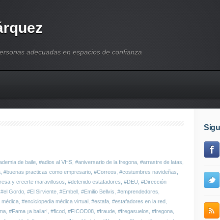
árquez
personas adecuadas en espacios de confianza
Síg
ademia de baile
,
#adios al VHS
,
#aniversario de la fregona
,
#arrastre de latas
,
a
,
#buenas practicas como empresario
,
#Correos
,
#costumbres navideñas
,
resa y creerte maravillosos
,
#detenido estafadores
,
#DEU
,
#Dirección
,
#el Gordo
,
#El Sirviente
,
#Embell
,
#Emilio Bellvis
,
#emprendedores
,
a médica
,
#enciclopedia médica virtual
,
#estafa
,
#estafadores en la red
,
ma
,
#Fama ¡a bailar!
,
#ficod
,
#FICOD08
,
#fraude
,
#fregasuelos
,
#fregona
,