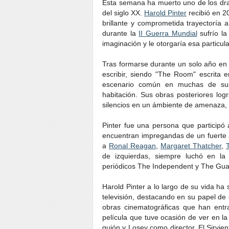
Esta semana ha muerto uno de los dra
del siglo XX.
Harold Pinter
recibió en 2
brillante y comprometida trayectoría a
durante la
II Guerra Mundial
sufrío la
imaginación y le otorgaría esa particula
Tras formarse durante un solo año en
escribir, siendo "The Room" escrita
escenario común en muchas de sus
habitación. Sus obras posteriores log
silencios en un ámbiente de amenaza
Pinter fue una persona que participó 
encuentran impregandas de un fuerte a
a
Ronal Reagan
,
Margaret Thatcher
,
de izquierdas, siempre luchó en l
periódicos The Independent y The Guar
Harold Pinter a lo largo de su vida ha 
televisión, destacando en su papel de 
obras cinematográficas que han entra
película que tuve ocasión de ver en l
guión y Losey como director. El Sirvien