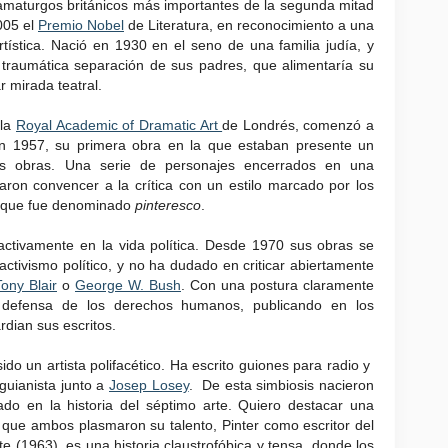
maturgos británicos más importantes de la segunda mitad
005 el
Premio Nobel
de Literatura, en reconocimiento a una
rtística. Nació en 1930 en el seno de una familia judía, y
 traumática separación de sus padres, que alimentaría su
r mirada teatral.
 la
Royal Academic of Dramatic Art
de Londrés, comenzó a
 en 1957, su primera obra en la que estaban presente un
 obras. Una serie de personajes encerrados en una
raron convencer a la crítica con un estilo marcado por los
, que fue denominado
pinteresco
.
activamente en la vida política. Desde 1970 sus obras se
ctivismo político, y no ha dudado en criticar abiertamente
Tony Blair
o
George W. Bush
. Con una postura claramente
a defensa de los derechos humanos, publicando en los
dian sus escritos.
sido un artista polifacético. Ha escrito guiones para radio y
guianista junto a
Josep Losey
. De esta simbiosis nacieron
do en la historia del séptimo arte. Quiero destacar una
a que ambos plasmaron su talento, Pinter como escritor del
te (1963), es una historia claustrofóbica y tensa, donde los