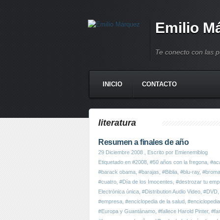
Emilio M
Te conecto con las 
INICIO
CONTACTO
literatura
Resumen a finales de año
29 Diciembre 2008
, Escrito por Emienemiblog
Etiquetado en
#2008
,
#50 años con la fregona
,
#ac
#barack obama
,
#barajas
,
#Biblia
,
#blu-ray
,
#brom
#cuatro
,
#Día de los Imocentes
,
#destrozar tu emp
Electrónica única
,
#Distribution Audio Video
,
#DVD
#empresa
,
#enciclopedia de la salud
,
#enciclopedi
#Europa y Guantánamo
,
#fallece Harold Pinter
,
#fa