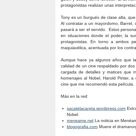
protagonistas realizan unas interpreta
Tony es un burgués de clase alta, que 
Al contratar a un mayordomo, Barret, 
pasará a ser el servido. Estos person
en situaciones donde el poder, la su
protagonistas. En torno a ambos p
maquiavélica, acentuada por los contr
Aunque hace ya algunos años que la 
calidad de un cine respaldado por dos p
cargada de detalles y matices que 
homenajeo al Nobel, Harold Pinter, a
cine que me recomendó esta película.
Más en la red:
sacatelacareta.wordpress.com
Extra
Nobel.
meneame.net
La noticia en Menéa
blogografia.com
Muere el dramarurg