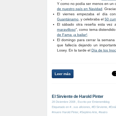
Y como no podía ser menos en un dí
de nuestro país en Navidad
. Gracia
El viernes empezaba el día con
Guantánamo
, y celebraba el
50 cum
El sábado otra reseña esta vez a
maravilloso
", como tema distendido
de Fama ¡a bailar!
.
El domingo para cerrar la seman
que fallecía dejando un importante
Losey. En la tarde el
Día de los Ino
Leer más
El Sirviente de Harold Pinter
28 Diciembre 2008
, Escrito por Emienemiblog
Etiquetado en
#...sus aficiones
,
#El Sirviente
,
#Est
#muere Harold Pinter
,
#Septimo Arte
,
#teatro