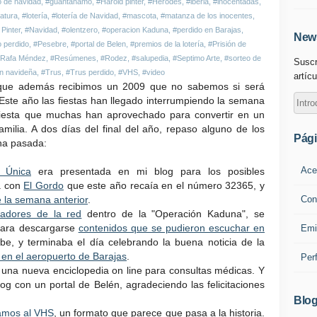
 de navidad
,
#guantanamo
,
#Harold pinter
,
#Herodes
,
#iberia
,
#inocentadas
,
ratura
,
#lotería
,
#lotería de Navidad
,
#mascota
,
#matanza de los inocentes
,
Pinter
,
#Navidad
,
#olentzero
,
#operacion Kaduna
,
#perdido en Barajas
,
News
o perdido
,
#Pesebre
,
#portal de Belen
,
#premios de la lotería
,
#Prisión de
Rafa Méndez
,
#Resúmenes
,
#Rodez
,
#salupedia
,
#Septimo Arte
,
#sorteo de
Suscr
ón navideña
,
#Trus
,
#Trus perdido
,
#VHS
,
#video
artícu
 que además recibimos un 2009 que no sabemos si será
 Este año las fiestas han llegado interrumpiendo la semana
 fiesta que muchas han aprovechado para convertir en un
milia. A dos días del final del año, repaso alguno de los
Pág
na pasada:
Ace
a Única
era presentada en mi blog para los posibles
a con
El Gordo
que este año recaía en el número 32365, y
Con
 la semana anterior
.
fadores de la red
dentro de la "Operación Kaduna", se
 para descargarse
contenidos que se pudieron escuchar en
Emi
ibe, y terminaba el día celebrando la buena noticia de la
o en el aeropuerto de Barajas
.
Per
, una nueva enciclopedia on line para consultas médicas. Y
og con un portal de Belén, agradeciendo las felicitaciones
Blog
amos al VHS
, un formato que parece que pasa a la historia.