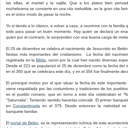
las sillas, el mantel y la vajilla. Que a los platos bien pens
nochebuena se convierte en una cita ineludible, es la gran cita fam
es el único modo de pasar la noche.
Yo si tiendo a lo clásico, a volver a casa, a reunirme con la famili
todo para pasar un buen momento. Hay quien se declará un enam
quien por el contrario, le sorprenden con una buena carga de mela
El 25 de diciembre se celebra el nacimiento de Jesucristo en Belén 
fiestas más importantes del cristianismo. La fecha del nacimi
registrada en la
Biblia
, razon por la cual han nacido diversas espe
Desde el 221 se popularizó el 25 de diciembre como la fecha del na
en el 350 que se celebrara este día, y en el 354 fue finalmente dec
El prinicipal motivo por el que situar la fecha de este importante 
viene respaldada por las costumbres y tradiciones de los pueblo
es el pueblo romano, que en torno a este día celebraban el "Nac
"Saturnalia". Teniendo sentido hacerlas coincidir. El primer banque
en
Constantinopla
en el 379. Desde entonces la natividad se 
banquete familiar.
El
portal de Belén
, es la representación icónica de este acontecim