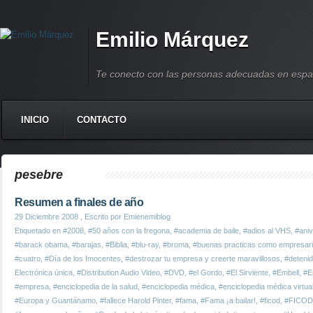
Emilio Márquez
Te conecto con las personas adecuadas en espa
INICIO
CONTACTO
pesebre
Resumen a finales de año
29 Diciembre 2008
, Escrito por Emienemiblog
Etiquetado en
#2008
,
#50 años con la fregona
,
#academia de baile
,
#adios al VHS
,
#aniv
#barack obama
,
#barajas
,
#Biblia
,
#blu-ray
,
#broma
,
#buenas practicas como empresar
#cuatro
,
#Día de los Imocentes
,
#destrozar tu empresa y creerte maravillosos
,
#deteni
Electrónica única
,
#Distribution Audio Video
,
#DVD
,
#el Gordo
,
#El Sirviente
,
#Embell
,
#Em
#empresa
,
#enciclopedia de la salud
,
#enciclopedia médica
,
#enciclopedia médica virtua
#Europa y Guantánamo
,
#fallece Harold Pinter
,
#fama
,
#Fama ¡a bailar!
,
#ficod
,
#FICOD