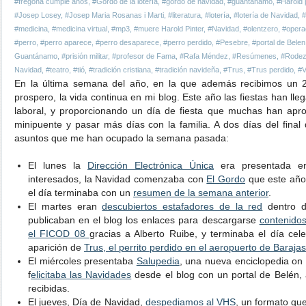
#fregona cumple años
,
#Gordo de la lotería
,
#gordo de navidad
,
#guantanamo
,
#Harold 
#Josep Losey
,
#Josep Maria Rosanas i Marti
,
#literatura
,
#lotería
,
#lotería de Navidad
,
#
#medicina
,
#medicina virtual
,
#mp3
,
#muere Harold Pinter
,
#Navidad
,
#olentzero
,
#opera
#perro
,
#perro aparece
,
#perro desaparece
,
#perro perdido
,
#Pesebre
,
#portal de Belen
Guantánamo
,
#prisión militar
,
#profesor de Fama
,
#Rafa Méndez
,
#Resúmenes
,
#Rode
Navidad
,
#teatro
,
#tió
,
#tradición cristiana
,
#tradición navideña
,
#Trus
,
#Trus perdido
,
#
En la última semana del año, en la que además recibimos un 
prospero, la vida continua en mi blog. Este año las fiestas han l
laboral, y proporcionando un día de fiesta que muchas han apr
minipuente y pasar más días con la familia. A dos días del final
asuntos que me han ocupado la semana pasada:
El lunes la
Dirección Electrónica Única
era presentada en
interesados, la Navidad comenzaba con
El Gordo
que este año
el día terminaba con un
resumen de la semana anterior
.
El martes eran
descubiertos estafadores de la red
dentro d
publicaban en el blog los enlaces para descargarse
contenido
el FICOD 08
gracias a Alberto Ruibe, y terminaba el día cel
aparición de
Trus, el perrito perdido en el aeropuerto de Barajas
El miércoles presentaba
Salupedia
, una nueva enciclopedia on 
f
elicitaba las Navidades
desde el blog con un portal de Belén, a
recibidas.
El jueves, Día de Navidad,
despediamos al VHS
, un formato que