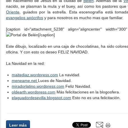
del nacimiento de Jesús en la ciudad de
Belén
. Además de la
Vi
nacido, se plasman la mula y el buey, así como los pastores que
Oriente
, guiados por la estrella. Esta escenografía está tomad
evangelios apócrifos
y para nosotros es mucho mas que familiar.
[caption id="attachment_5238" align="aligncenter" width="300
[/caption]
Este dibujo, localizado en una caja de chocolatinas, ha sido colore
oficina. Y con esto os deseo FELIZ NAVIDAD.
La Navidad en la red:
maitediaz.wordpress.com
La navidad.
meneame.net
Luces de Navidad.
miradorlatino.wordpress.com
Feliz Navidad.
oldearth.wordpress.com
Más felicitaciones en la blogosfera.
elaguadordesevilla.blogspot.com
Esto no es una felicitación.
Leer más