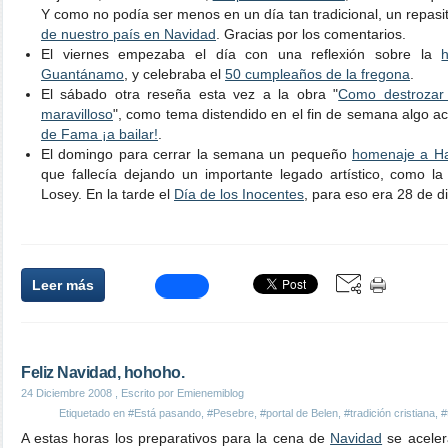
Y como no podía ser menos en un día tan tradicional, un repasi
de nuestro país en Navidad
. Gracias por los comentarios.
El viernes empezaba el día con una reflexión sobre la
Guantánamo
, y celebraba el
50 cumpleaños de la fregona
.
El sábado otra reseña esta vez a la obra "
Como destrozar 
maravilloso
", como tema distendido en el fin de semana algo a
de Fama ¡a bailar!
.
El domingo para cerrar la semana un pequeño
homenaje a Ha
que fallecía dejando un importante legado artístico, como la p
Losey. En la tarde el
Día de los Inocentes
, para eso era 28 de d
Leer más
Feliz Navidad, hohoho.
24 Diciembre 2008
, Escrito por Emienemiblog
Etiquetado en
#Está pasando
,
#Pesebre
,
#portal de Belen
,
#tradición cristiana
,
#
A estas horas los preparativos para la cena de
Navidad
se aceler