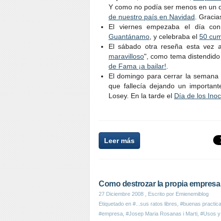
Y como no podía ser menos en un dí
de nuestro país en Navidad
. Gracia
El viernes empezaba el día con
Guantánamo
, y celebraba el
50 cum
El sábado otra reseña esta vez a
maravilloso
", como tema distendido
de Fama ¡a bailar!
.
El domingo para cerrar la seman
que fallecía dejando un importante
Losey. En la tarde el
Día de los Ino
Leer más
Como destrozar la propia empresa 
27 Diciembre 2008
, Escrito por Emienemiblog
Etiquetado en
#...sus ratos libres
,
#buenas practic
#empresa
,
#Josep Maria Rosanas i Marti
,
#Usos y