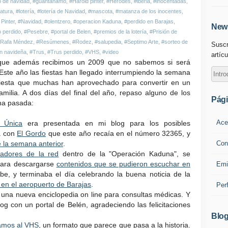
 de navidad
,
#guantanamo
,
#Harold pinter
,
#Herodes
,
#iberia
,
#inocentadas
,
ratura
,
#lotería
,
#lotería de Navidad
,
#mascota
,
#matanza de los inocentes
,
Pinter
,
#Navidad
,
#olentzero
,
#operacion Kaduna
,
#perdido en Barajas
,
News
o perdido
,
#Pesebre
,
#portal de Belen
,
#premios de la lotería
,
#Prisión de
Rafa Méndez
,
#Resúmenes
,
#Rodez
,
#salupedia
,
#Septimo Arte
,
#sorteo de
Suscr
ón navideña
,
#Trus
,
#Trus perdido
,
#VHS
,
#video
artícu
 que además recibimos un 2009 que no sabemos si será
 Este año las fiestas han llegado interrumpiendo la semana
 fiesta que muchas han aprovechado para convertir en un
milia. A dos días del final del año, repaso alguno de los
Pág
na pasada:
Ace
a Única
era presentada en mi blog para los posibles
a con
El Gordo
que este año recaía en el número 32365, y
Con
 la semana anterior
.
fadores de la red
dentro de la "Operación Kaduna", se
 para descargarse
contenidos que se pudieron escuchar en
Emi
ibe, y terminaba el día celebrando la buena noticia de la
o en el aeropuerto de Barajas
.
Per
, una nueva enciclopedia on line para consultas médicas. Y
og con un portal de Belén, agradeciendo las felicitaciones
Blog
amos al VHS
, un formato que parece que pasa a la historia.