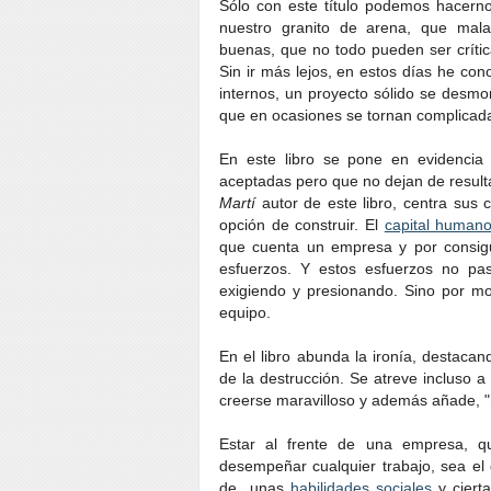
Sólo con este título podemos hacernos
nuestro granito de arena, que mal
buenas, que no todo pueden ser críti
Sin ir más lejos, en estos días he co
internos, un proyecto sólido se desmoro
que en ocasiones se tornan complicad
En este libro se pone en evidencia
aceptadas pero que no dejan de result
Martí
autor de este libro, centra sus c
opción de construir. El
capital human
que cuenta un empresa y por consigui
esfuerzos. Y estos esfuerzos no pa
exigiendo y presionando. Sino por mo
equipo.
En el libro abunda la ironía, destaca
de la destrucción. Se atreve incluso 
creerse maravilloso y además añade, 
Estar al frente de una empresa, 
desempeñar cualquier trabajo, sea e
de unas
habilidades sociales
y ciert