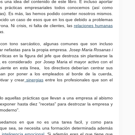
 una idea del contenido de este libro. E incluso aportar
as prácticas empresariales todos conocemos (así como
cas). Es más, las hemos podido cometer nosotros mismos.
nocido un caso de esos que en los que debido a problemas
na. Ni crisis, ni falta de clientes, las
relaciones humanas
as.
 con tono sarcástico, algunas comunes que son incluso
ar nefastas para la propia empresa.
Josep Maria Rosanas i
ríticas en la figura del jefe que destroza sin plantearse la
o
es considerado por Josep Maria el mayor activo con el
ente en esta línea, los directivos deberían centrar sus
san por poner a los empleados al borde de la cuerda,
tivar y crear
sinergias
entre los profesionales que son el
ndo aquellas prácticas que llevan a una empresa al abismo
a exponer hasta diez "recetas" para destrozar la empresa y
"moderno".
quedamos en que no es una tarea facil, y como para
l que sea, se necesita una formación determinada además
a
inteligencia emocional
. Si además eres el que tiene que