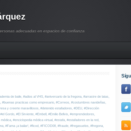
árquez
personas adecuadas en espacios de confianza
Síg
ademia de baile
,
#adios al VHS
,
#aniversario de la fregona
,
#arrastre de latas
,
a
,
#buenas practicas como empresario
,
#Correos
,
#costumbres navideñas
,
resa y creerte maravillosos
,
#detenido estafadores
,
#DEU
,
#Dirección
,
#el Gordo
,
#El Sirviente
,
#Embell
,
#Emilio Bellvis
,
#emprendedores
,
a médica
,
#enciclopedia médica virtual
,
#estafa
,
#estafadores en la red
,
ma
,
#Fama ¡a bailar!
,
#ficod
,
#FICOD08
,
#fraude
,
#fregasuelos
,
#fregona
,