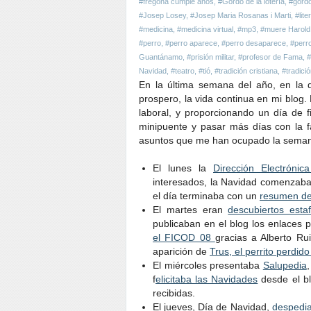
#fregona cumple años
,
#Gordo de la lotería
,
#gordo
#Josep Losey
,
#Josep Maria Rosanas i Marti
,
#lite
#medicina
,
#medicina virtual
,
#mp3
,
#muere Harold 
#perro
,
#perro aparece
,
#perro desaparece
,
#perr
Guantánamo
,
#prisión militar
,
#profesor de Fama
,
#
Navidad
,
#teatro
,
#tió
,
#tradición cristiana
,
#tradici
En la última semana del año, en la
prospero, la vida continua en mi blog.
laboral, y proporcionando un día de
minipuente y pasar más días con la fa
asuntos que me han ocupado la sema
El lunes la
Dirección Electrónic
interesados, la Navidad comenzab
el día terminaba con un
resumen de
El martes eran
descubiertos esta
publicaban en el blog los enlaces
el FICOD 08
gracias a Alberto Ru
aparición de
Trus, el perrito perdid
El miércoles presentaba
Salupedia
f
elicitaba las Navidades
desde el bl
recibidas.
El jueves, Día de Navidad,
despedi