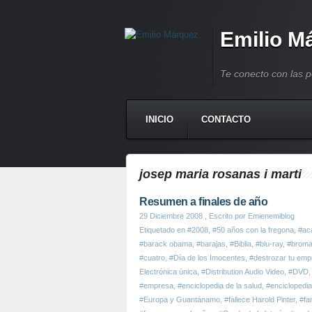
Emilio M
Te conecto con las 
INICIO
CONTACTO
josep maria rosanas i marti
Resumen a finales de año
29 Diciembre 2008
, Escrito por Emienemiblog
Etiquetado en
#2008
,
#50 años con la fregona
,
#ac
#barack obama
,
#barajas
,
#Biblia
,
#blu-ray
,
#brom
#cuatro
,
#Día de los Imocentes
,
#destrozar tu emp
Electrónica única
,
#Distribution Audio Video
,
#DVD
#empresa
,
#enciclopedia de la salud
,
#enciclopedi
#Europa y Guantánamo
,
#fallece Harold Pinter
,
#fa