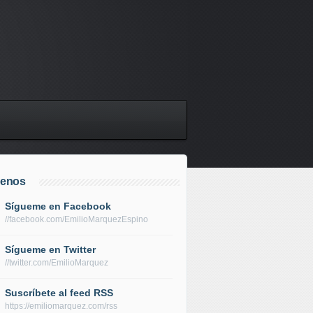
uenos
Sígueme en Facebook
//facebook.com/EmilioMarquezEspino
Sígueme en Twitter
//twitter.com/EmilioMarquez
Suscríbete al feed RSS
https://emiliomarquez.com/rss