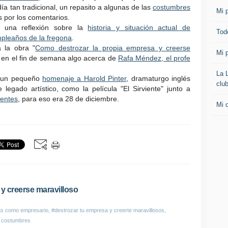
a tan tradicional, un repasito a algunas de las
costumbres
Mi p
s por los comentarios.
 una reflexión sobre la
historia y situación actual de
Todo
pleaños de la fregona
.
 la obra "
Como destrozar la propia empresa y creerse
Mi p
 en el fin de semana algo acerca de
Rafa Méndez, el profe
La 
a un pequeño
homenaje a Harold Pinter
, dramaturgo inglés
clu
 legado artístico, como la película "El Sirviente" junto a
centes
, para eso era 28 de diciembre.
Mi 
y creerse maravilloso
as como empresario
,
#destrozar tu empresa y creerte maravillosos
,
 costumbres