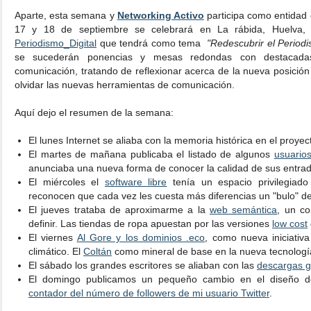
Aparte, esta semana y
Networking Activo
participa como entidad 
17 y 18 de septiembre se celebrará en La rábida, Huelva
Periodismo_Digital
que tendrá como tema
"Redescubrir el Periodi
se sucederán ponencias y mesas redondas con destacada
comunicación, tratando de reflexionar acerca de la nueva posición d
olvidar las nuevas herramientas de comunicación.
Aquí dejo el resumen de la semana:
El lunes Internet se aliaba con la memoria histórica en el proye
El martes de mañana publicaba el listado de algunos
usuarios
anunciaba una nueva forma de conocer la calidad de sus entrada
El miércoles el
software libre
tenía un espacio privilegiado
reconocen que cada vez les cuesta más diferencias un "bulo" d
El jueves trataba de aproximarme a la
web semántica
, un co
definir. Las tiendas de ropa apuestan por las versiones
low cost
El viernes
Al Gore y los dominios .eco
, como nueva iniciativ
climático. El
Coltán
como mineral de base en la nueva tecnologí
El sábado los grandes escritores se aliaban con las
descargas gr
El domingo publicamos un pequeño cambio en el diseño 
contador del número de followers de mi usuario Twitter
.