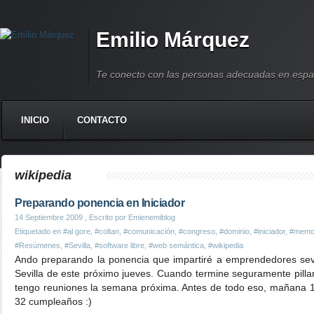
Emilio Márquez
Te conecto con las personas adecuadas en espa
INICIO
CONTACTO
wikipedia
Preparando ponencia en Iniciador
14 Septiembre 2009
, Escrito por Emienemiblog
Etiquetado en
#al gore
,
#coltan
,
#comunicación
,
#congreso
,
#dominio
,
#iniciador
,
#memo
#Resúmenes
,
#Sevilla
,
#software libre
,
#web semántica
,
#wikipedia
Ando preparando la ponencia que impartiré a emprendedores sevil
Sevilla de este próximo jueves. Cuando termine seguramente pill
tengo reuniones la semana próxima. Antes de todo eso, mañana 
32 cumpleaños :)