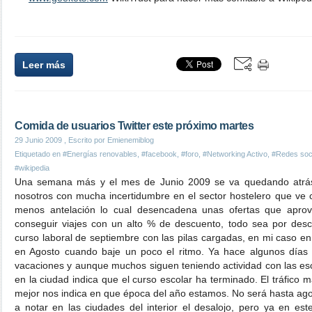
Leer más
Comida de usuarios Twitter este próximo martes
29 Junio 2009
, Escrito por Emienemiblog
Etiquetado en
#Energías renovables
,
#facebook
,
#foro
,
#Networking Activo
,
#Redes soc
#wikipedia
Una semana más y el mes de Junio 2009 se va quedando atrás.
nosotros con mucha incertidumbre en el sector hostelero que ve
menos antelación lo cual desencadena unas ofertas que apro
conseguir viajes con un alto % de descuento, todo sea por des
curso laboral de septiembre con las pilas cargadas, en mi caso en
en Agosto cuando baje un poco el ritmo. Ya hace algunos días 
vacaciones y aunque muchos siguen teniendo actividad con las es
en la ciudad indica que el curso escolar ha terminado. El tráfico m
mejor nos indica en que época del año estamos. No será hasta 
a notar en las ciudades del interior el desalojo, pero ya en es