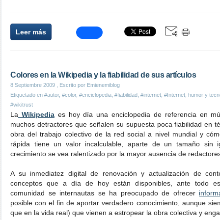
Leer más
Colores en la Wikipedia y la fiabilidad de sus artículos
8 Septiembre 2009
, Escrito por Emienemiblog
Etiquetado en
#autor
,
#color
,
#enciclopedia
,
#fiabilidad
,
#internet
,
#Internet, humor y tecn
#wikitrust
La
Wikipedia
es hoy día una enciclopedia de referencia en múl
muchos detractores que señalen su supuesta poca fiabilidad en t
obra del trabajo colectivo de la red social a nivel mundial y có
rápida tiene un valor incalculable, aparte de un tamaño sin 
crecimiento se vea ralentizado por la mayor ausencia de redactore
A su inmediatez digital de renovación y actualización de con
conceptos que a día de hoy están disponibles, ante todo es 
comunidad se internautas se ha preocupado de ofrecer
inform
posible con el fin de aportar verdadero conocimiento, aunque siem
que en la vida real) que vienen a estropear la obra colectiva y en