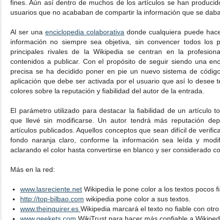
fines. Aún así dentro de muchos de los artículos se han producid
usuarios que no acababan de compartir la información que se daba 
Al ser una
enciclopedia colaborativa
donde cualquiera puede hacer
información no siempre sea objetiva, sin convencer todos los 
principales rivales de la Wikipedia se centran en la profesiona
contenidos a publicar. Con el propósito de seguir siendo una enc
precisa se ha decidido poner en pie un nuevo sistema de código
aplicación que debe ser activada por el usuario que así lo desee 
colores sobre la reputación y fiabilidad del autor de la entrada.
El parámetro utilizado para destacar la fiabilidad de un artículo
que llevé sin modificarse. Un autor tendrá más reputación dep
artículos publicados. Aquellos conceptos que sean difícil de verif
fondo naranja claro, conforme la información sea leída y modi
aclarando el color hasta convertirse en blanco y ser considerado c
Más en la red:
www.lasreciente.net
Wikipedia le pone color a los textos pocos fi
http://top-bilbao.com
wikipedia pone color a sus textos.
www.theinquirer.es
Wikipedia marcará el texto no fiable con otro 
www.geekets.com
WikiTrust para hacer más confiable a Wikiped