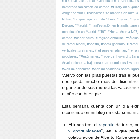
red social
,
#fiesta d ela Constitución
,
#franquicia e
nombrada secretaria de estado
,
#Hillary en el go
widget de yunu
,
#islandeses se manifiestan ante la 
Nokia
,
#Lo que dejé por ti de Alberti
,
#Lycos
,
#Lyco
Europe
,
#Madrid
,
#manifestación en Islandia
,
#merc
constitución en Madrid
,
#N97
,
#Nokia
,
#nokia N97
,
estado
,
#oscar calvo
,
#Páginas Amarillas
,
#pérdida
de rafael Alberti
,
#poesía
,
#poeta gaditano
,
#Rafael 
verticales
,
#refranes
,
#refranes en aleman
,
#refran
populares
,
#Resúmenes
,
#robert e. howard
,
#Santa
#traducciones a bajo coste
,
#traducciones low cos
#web de consultas
,
#web de opiniones sobre lugar
Vuelvo con las pilas puestas tras el 
nos queda mucho mes de diciembre.
organizando sus merecidas vacacione
el año con buen pie.
Esta semana cuenta con un día extra
ocurriendo en mi blog en esta semanita
El lunes tras el
repasito
de turno, a
y oportunidades
", en la que par
colaboración de Alberto Ruibe que a