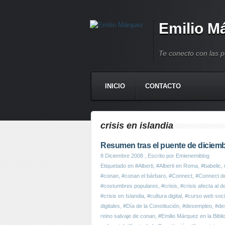
Emilio M
Te conecto con las 
INICIO
CONTACTO
crisis en islandia
Resumen tras el puente de diciem
8 Diciembre 2008
, Escrito por Emienemiblog
Etiquetado en
#Alberti
,
#Alberti en Roma
,
#babelic
,
#conan
,
#conan el bárbaro
,
#Connect
,
#Connect d
#costumbres populares
,
#crisis
,
#crisis afecta al 
#crisis en Islandia
,
#cultura digital
,
#curso web socia
digitales
,
#Día de la Constitución
,
#desempleo
,
#de
reino salvaje de conan
,
#Emilio Márquez en la Bibl