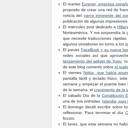
El martes
Eurener, empresa español
proposito de crear una red de fran
noticia del
cierre inminente del po
publicación de algunas impresione
El miércoles post dedicado a
Hilla
Norteamérica. Y me sorprendía la g
que necesite traducciones rápidas 
algunos sinsabores en torno a los
i
El jueves
FaceBook y su nueva he
redes sociales así que aprovech
lanzamiento del widget de Yunu
, n
de este blog comentó sobre
el real
El viernes
Nokia, que había anun
pantalla táctil y teclado físico, 
semana y empezar el puente bien tr
de la semana; el
crecimiento de la
El sábado Día de la
Constitución 
una de mis entradas.
Islandia, país 
El domingo decidí escribir sobre l
reflexionar. Para terminar el día
C
ficción.
El lunes, que esta semana no habí