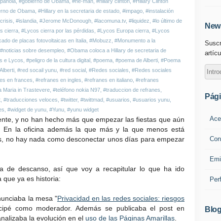
spañola
,
#gobierno de Obama
,
#he-man
,
#hillary clinton
,
#Hillary Clinton
bierno de Obama
,
#Hillary en la secretaria de estado
,
#impago
,
#instalación
crisis
,
#islandia
,
#Jerome McDonough
,
#lacomuna.tv
,
#liquidez
,
#lo último de
News
s cierra
,
#Lycos cierra por las pérdidas
,
#Lycos Europa cierra
,
#Lycos
ado de placas fotovoltaicas en Italia
,
#Mobuzz
,
#Monumento a la
Suscr
#noticias sobre desempleo
,
#Obama coloca a Hillary de secretaria de
artícu
s e Lycos
,
#peligro de la cultura digital
,
#poema
,
#poema de Alberti
,
#Poema
Alberti
,
#red socail yunu
,
#red social
,
#Redes sociales
,
#Redes sociales
es en frances
,
#refranes en ingles
,
#refranes en italiano
,
#refranes
 Maria in Trastevere
,
#teléfono nokia N97
,
#traduccion de refranes
,
Pág
t
,
#traducciones veloces
,
#twitter
,
#twittmad
,
#usuarios
,
#usuarios yunu
,
es
,
#widget de yunu
,
#Yunu
,
#yunu widget
Ace
puente, y no han hecho más que empezar las fiestas que aún
 En la oficina además la que más y la que menos está
Con
s, no hay nada como desconectar unos días para empezar
Emi
 de descanso, así que voy a recapitular lo que ha ido
 que ya es historia:
Per
nunciaba la mesa "
Privacidad en las redes sociales: riesgos
ticipé como moderador. Además se publicaba el post en
Blog
nalizaba la evolución en el
uso de las Páginas Amarillas
.