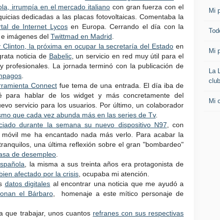
a, irrumpía en el mercado italiano
con gran fuerza con el
Mi p
quicias dedicadas a las placas fotovoltaicas. Comentaba la
rtal de Internet Lycos
en Europa. Cerrando el día con la
Todo
s e imágenes del
Twittmad en Madrid
.
ry Clinton, la próxima en ocupar la secretaría del Estado
en
Mi p
rata noticia de
Babelic
, un servicio en red muy útil para el
y profesionales. La jornada terminó con la publicación de
La 
mpagos
.
clu
rramienta Connect
fue tema de una entrada. El día iba de
é para hablar de los widget y más concretamente del
Mi 
uevo servicio para los usuarios. Por último, un colaborador
ismo que cada vez abunda más en las series de Tv
.
ciado durante la semana su nuevo dispositivo N97
, con
este móvil me ha encantado nada más verlo. Para acabar la
anquilos, una última reflexión sobre el gran "bombardeo"
 tasa de desempleo
.
Española
, la misma a sus treinta años era protagonista de
bien afectado por la crisis
, ocupaba mi atención.
os
datos digitales
al encontrar una noticia que me ayudó a
onan el Bárbaro
, homenaje a este mítico personaje de
a que trabajar, unos cuantos
refranes con sus respectivas