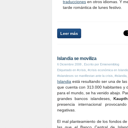
traducciones
en otros idiomas. Y me
tarde romántica de lunes festivo.
Leer más
Islandia se moviliza
6 Diciembre 2008
, Escrito por Emienemiblog
Etiquetado en
#crisis
,
#crisis económica en Islandi
#islandeses se manifiestan ante la crisis
,
#islandia
Islandia
está resultando ser una de las 
que cuenta con 313.000 habitantes y 
para el mundo, se ha venido abajo. Pare
grandes bancos islandeses,
Kaupth
presencia internacional provocand
negativas.
El mal planteamiento de los fondos de
las que el Banco Central de Islan