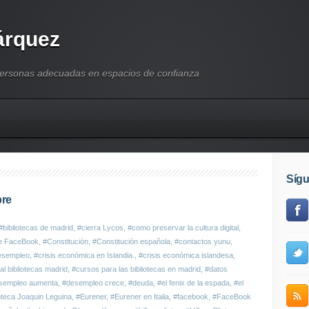
árquez
personas adecuadas en espacios de confianza
Síg
bre
#bibliotecas de madrid
,
#cierra Lycos
,
#como preservar la cultura digital
,
e FaceBook
,
#Constitución
,
#Constitución española
,
#contactos yunu
,
desempleo
,
#crisis económica en Islandia.
,
#crisis económica islandesa
,
l bibliotecas madrid
,
#cursos para las bibliotecas en madrid
,
#datos
sempleo aumenta
,
#desempleo crece
,
#deuda
,
#el fenix de la espada
,
#el
ioteca Joaquin Leguina
,
#Eurener
,
#Eurener en Italia
,
#facebook
,
#FaceBook