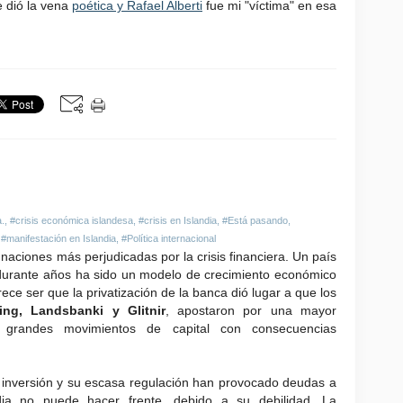
 dió la vena
poética y Rafael Alberti
fue mi "víctima" en esa
a.
,
#crisis económica islandesa
,
#crisis en Islandia
,
#Está pasando
,
,
#manifestación en Islandia
,
#Política internacional
naciones más perjudicadas por la crisis financiera. Un país
durante años ha sido un modelo de crecimiento económico
ce ser que la privatización de la banca dió lugar a que los
ing, Landsbanki y Glitnir
, apostaron por una mayor
o grandes movimientos de capital con consecuencias
 inversión y su escasa regulación han provocado deudas a
dia no puede hacer frente, debido a su debilidad. La