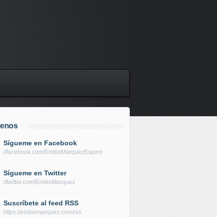
uenos
Sígueme en Facebook
//facebook.com/EmilioMarquezEspino
Sígueme en Twitter
//twitter.com/EmilioMarquez
Suscríbete al feed RSS
https://emiliomarquez.com/rss