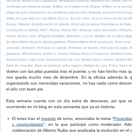
red social
,
#fiesta d ela Constitución
,
#franquicia española
,
#gobierno de Obama
,
#he-m
nombrada secretaria de estado
,
#Hillary en el gobierno de Obama
,
#Hillary en la secret
widget de yunu
,
#islandeses se manifiestan ante la crisis
,
#islandia
,
#Jerome McDonoug
Nokia
,
#Lo que dejé por ti de Alberti
,
#Lycos
,
#Lycos cierra
,
#Lycos cierra por las pérdi
Europe
,
#Madrid
,
#manifestación en Islandia
,
#mercado de placas fotovoltaicas en Italia
constitución en Madrid
,
#N97
,
#Nokia
,
#nokia N97
,
#noticias sobre desempleo
,
#Obama c
estado
,
#oscar calvo
,
#Páginas Amarillas
,
#pérdidas e Lycos
,
#peligro de la cultura digita
de rafael Alberti
,
#poesía
,
#poeta gaditano
,
#Rafael Alberti
,
#red socail yunu
,
#red social
verticales
,
#refranes
,
#refranes en aleman
,
#refranes en frances
,
#refranes en ingles
,
#
populares
,
#Resúmenes
,
#robert e. howard
,
#Santa Maria in Trastevere
,
#teléfono noki
#traducciones a bajo coste
,
#traducciones low cost
,
#traducciones veloces
,
#twitter
,
#tw
#web de consultas
,
#web de opiniones sobre lugares
,
#widget de yunu
,
#Yunu
,
#yunu wi
Vuelvo con las pilas puestas tras el puente, y no han hecho más q
nos queda mucho mes de diciembre. En la oficina además la 
organizando sus merecidas vacaciones, no hay nada como descon
el año con buen pie.
Esta semana cuenta con un día extra de descanso, así que voy
ocurriendo en mi blog en esta semanita que ya es historia:
El lunes tras el
repasito
de turno, anunciaba la mesa "
Privacidad
y oportunidades
", en la que participé como moderador. Ad
colaboración de Alberto Ruibe que analizaba la evolución en el