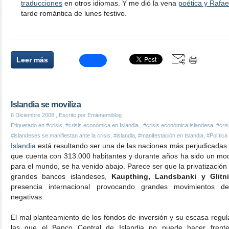
traducciones
en otros idiomas. Y me dió la vena
poética y Rafael
tarde romántica de lunes festivo.
Leer más
Islandia se moviliza
6 Diciembre 2008
, Escrito por Emienemiblog
Etiquetado en
#crisis
,
#crisis económica en Islandia.
,
#crisis económica islandesa
,
#cris
#islandeses se manifiestan ante la crisis
,
#islandia
,
#manifestación en Islandia
,
#Política
Islandia
está resultando ser una de las naciones más perjudicadas po
que cuenta con 313.000 habitantes y durante años ha sido un mo
para el mundo, se ha venido abajo. Parece ser que la privatización 
grandes bancos islandeses,
Kaupthing, Landsbanki y Glitni
presencia internacional provocando grandes movimientos d
negativas.
El mal planteamiento de los fondos de inversión y su escasa reg
las que el Banco Central de Islandia no puede hacer frente