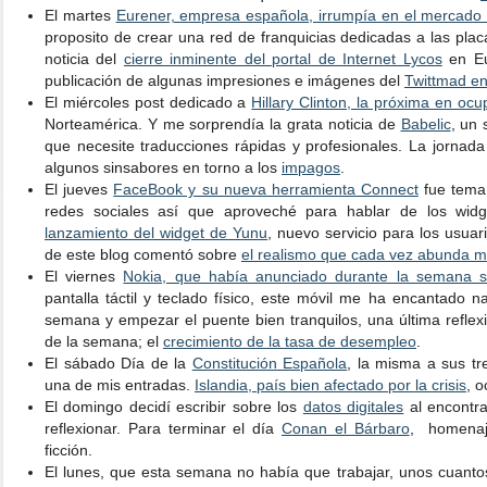
El martes
Eurener, empresa española, irrumpía en el mercado i
proposito de crear una red de franquicias dedicadas a las plac
noticia del
cierre inminente del portal de Internet Lycos
en Eu
publicación de algunas impresiones e imágenes del
Twittmad e
El miércoles post dedicado a
Hillary Clinton, la próxima en ocu
Norteamérica. Y me sorprendía la grata noticia de
Babelic
, un 
que necesite traducciones rápidas y profesionales. La jornada
algunos sinsabores en torno a los
impagos
.
El jueves
FaceBook y su nueva herramienta Connect
fue tema 
redes sociales así que aproveché para hablar de los wid
lanzamiento del widget de Yunu
, nuevo servicio para los usuar
de este blog comentó sobre
el realismo que cada vez abunda má
El viernes
Nokia, que había anunciado durante la semana s
pantalla táctil y teclado físico, este móvil me ha encantado 
semana y empezar el puente bien tranquilos, una última refle
de la semana; el
crecimiento de la tasa de desempleo
.
El sábado Día de la
Constitución Española
, la misma a sus tr
una de mis entradas.
Islandia, país bien afectado por la crisis
, 
El domingo decidí escribir sobre los
datos digitales
al encontra
reflexionar. Para terminar el día
Conan el Bárbaro
, homenaj
ficción.
El lunes, que esta semana no había que trabajar, unos cuant