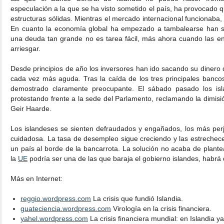
especulación a la que se ha visto sometido el país, ha provocado
estructuras sólidas. Mientras el mercado internacional funcionaba, 
En cuanto la economía global ha empezado a tambalearse han su
una deuda tan grande no es tarea fácil, más ahora cuando las en
arriesgar.
Desde principios de año los inversores han ido sacando su dinero de
cada vez más aguda. Tras la caída de los tres principales bancos
demostrado claramente preocupante. El sábado pasado los islan
protestando frente a la sede del Parlamento, reclamando la dimisió
Geir Haarde.
Los islandeses se sienten defraudados y engañados, los más per
cuidadosa. La tasa de desempleo sigue creciendo y las estrechece
un país al borde de la bancarrota. La solución no acaba de plante
la
UE
podría ser una de las que baraja el gobierno islandes, habrá 
Más en Internet:
reggio.wordpress.com
La crisis que fundió Islandia.
guateciencia.wordpress.com
Virología en la crisis financiera.
yahel.wordpress.com
La crisis financiera mundial: en Islandia y