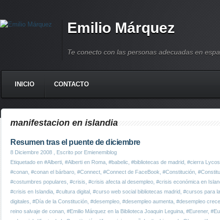
Emilio Márquez
Te conecto con las personas adecuadas en espa
INICIO
CONTACTO
manifestacion en islandia
Resumen tras el puente de diciembre
8 Diciembre 2008
, Escrito por Emienemiblog
Etiquetado en
#Alberti
,
#Alberti en Roma
,
#babelic
,
#bibliotecas de madrid
,
#cierra Lycos
#conan
,
#conan el bárbaro
,
#Connect
,
#Connect de FaceBook
,
#Constitución
,
#Constit
#costumbres populares
,
#crisis
,
#crisis afecta al desempleo
,
#crisis económica en Islan
#crisis en Islandia
,
#cultura digital
,
#curso web social bibliotecas madrid
,
#cursos para la
digitales
,
#Día de la Constitución
,
#desempleo
,
#desempleo aumenta
,
#desempleo crec
reino salvaje de conan
,
#Emilio Márquez en la Biblioteca Joaquin Leguina
,
#Eurener
,
#Eur