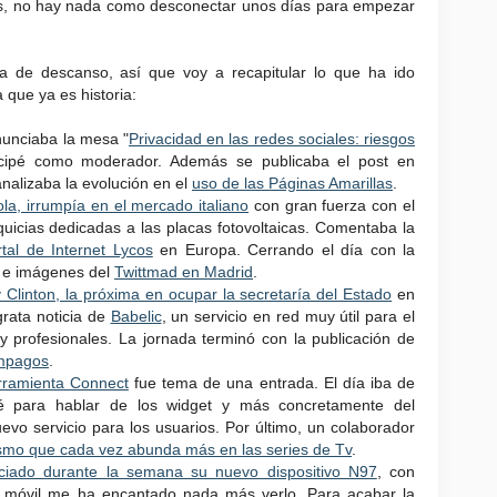
s, no hay nada como desconectar unos días para empezar
 de descanso, así que voy a recapitular lo que ha ido
 que ya es historia:
nunciaba la mesa "
Privacidad en las redes sociales: riesgos
ticipé como moderador. Además se publicaba el post en
nalizaba la evolución en el
uso de las Páginas Amarillas
.
a, irrumpía en el mercado italiano
con gran fuerza con el
quicias dedicadas a las placas fotovoltaicas. Comentaba la
rtal de Internet Lycos
en Europa. Cerrando el día con la
s e imágenes del
Twittmad en Madrid
.
ry Clinton, la próxima en ocupar la secretaría del Estado
en
rata noticia de
Babelic
, un servicio en red muy útil para el
y profesionales. La jornada terminó con la publicación de
mpagos
.
rramienta Connect
fue tema de una entrada. El día iba de
é para hablar de los widget y más concretamente del
uevo servicio para los usuarios. Por último, un colaborador
ismo que cada vez abunda más en las series de Tv
.
ciado durante la semana su nuevo dispositivo N97
, con
este móvil me ha encantado nada más verlo. Para acabar la