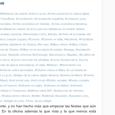
bre
#bibliotecas de madrid
,
#cierra Lycos
,
#como preservar la cultura digital
,
e FaceBook
,
#Constitución
,
#Constitución española
,
#contactos yunu
,
desempleo
,
#crisis económica en Islandia.
,
#crisis económica islandesa
,
l bibliotecas madrid
,
#cursos para las bibliotecas en madrid
,
#datos
sempleo aumenta
,
#desempleo crece
,
#deuda
,
#el fenix de la espada
,
#el
ioteca Joaquin Leguina
,
#Eurener
,
#Eurener en Italia
,
#facebook
,
#FaceBook
spañola
,
#gobierno de Obama
,
#he-man
,
#hillary clinton
,
#Hillary Clinton
bierno de Obama
,
#Hillary en la secretaria de estado
,
#impago
,
#instalación
crisis
,
#islandia
,
#Jerome McDonough
,
#lacomuna.tv
,
#liquidez
,
#lo último de
s cierra
,
#Lycos cierra por las pérdidas
,
#Lycos Europa cierra
,
#Lycos
ado de placas fotovoltaicas en Italia
,
#Mobuzz
,
#Monumento a la
#noticias sobre desempleo
,
#Obama coloca a Hillary de secretaria de
s e Lycos
,
#peligro de la cultura digital
,
#poema
,
#poema de Alberti
,
#Poema
Alberti
,
#red socail yunu
,
#red social
,
#Redes sociales
,
#Redes sociales
es en frances
,
#refranes en ingles
,
#refranes en italiano
,
#refranes
 Maria in Trastevere
,
#teléfono nokia N97
,
#traduccion de refranes
,
t
,
#traducciones veloces
,
#twitter
,
#twittmad
,
#usuarios
,
#usuarios yunu
,
es
,
#widget de yunu
,
#Yunu
,
#yunu widget
puente, y no han hecho más que empezar las fiestas que aún
 En la oficina además la que más y la que menos está