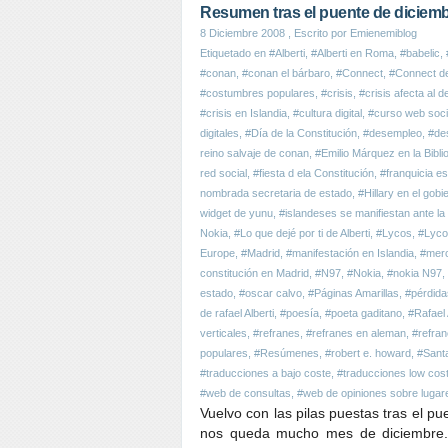
Resumen tras el puente de diciem
8 Diciembre 2008
, Escrito por Emienemiblog
Etiquetado en
#Alberti
,
#Alberti en Roma
,
#babelic
,
#conan
,
#conan el bárbaro
,
#Connect
,
#Connect d
#costumbres populares
,
#crisis
,
#crisis afecta al 
#crisis en Islandia
,
#cultura digital
,
#curso web socia
digitales
,
#Día de la Constitución
,
#desempleo
,
#de
reino salvaje de conan
,
#Emilio Márquez en la Bibl
red social
,
#fiesta d ela Constitución
,
#franquicia e
nombrada secretaria de estado
,
#Hillary en el go
widget de yunu
,
#islandeses se manifiestan ante la 
Nokia
,
#Lo que dejé por ti de Alberti
,
#Lycos
,
#Lyco
Europe
,
#Madrid
,
#manifestación en Islandia
,
#merc
constitución en Madrid
,
#N97
,
#Nokia
,
#nokia N97
,
estado
,
#oscar calvo
,
#Páginas Amarillas
,
#pérdida
de rafael Alberti
,
#poesía
,
#poeta gaditano
,
#Rafael 
verticales
,
#refranes
,
#refranes en aleman
,
#refran
populares
,
#Resúmenes
,
#robert e. howard
,
#Santa
#traducciones a bajo coste
,
#traducciones low cos
#web de consultas
,
#web de opiniones sobre lugar
Vuelvo con las pilas puestas tras el 
nos queda mucho mes de diciembre.