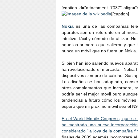
[caption id="attachment_7037" align="
[/caption]
Nokia
es una de las compañías telef
aparatos son un referente en el merc
intuitivo, fácil y cómodo de utilizar.
aquellos primeros que salieron y que
nunca un móvil que no fuera un Nokia.
Si bien han ido saliendo nuevos apa
ha revolucionado el mercado. Nokia ha
dispositivos siempre de calidad. Sus ap
Los diseños se han adaptado, conserv
otros complementos que incorpora, s
podría ser el mejor móvil puro aunque
tendencias a futuro cómo los móviles 
espero que mi próximo móvil sea el N9
En el World Mobile Congress, que se
ha mostrado una nueva incorporació
considerado "la joya de la compañía fi
finales de 2009 además incorporará e