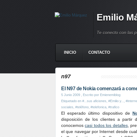
Emilio M
Te conecto con las 
INICIO
CONTACTO
n97
El N97 de Nokia comenzará a come
5 Junio 2009
, Escrito por Emienemiblog
Etiquetado en
#...sus aficiones
,
#Emilio y...
,
#intern
sociales
,
#teléfono
,
#telefonica
,
#trafico
El esperado último dispositivo de
N
disposición de los clientes a parti
conocemos
casi todos los detalles
, pr
el que navegar por Internet desde cual