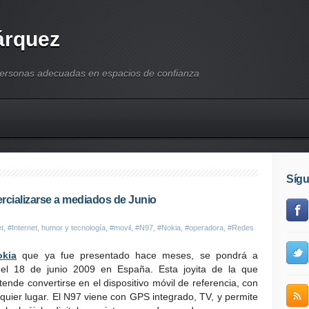
árquez
personas adecuadas en espacios de confianza
Síg
rcializarse a mediados de Junio
et
,
#Internet, humor y tecnología
,
#movil
,
#N97
,
#Nokia
,
#operadora
,
#Redes
okia
que ya fue presentado hace meses, se pondrá a
r del 18 de junio 2009 en España. Esta joyita de la que
etende convertirse en el dispositivo móvil de referencia, con
quier lugar. El N97 viene con GPS integrado, TV, y permite