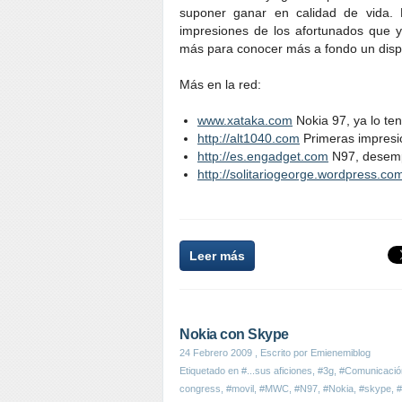
suponer ganar en calidad de vida.
impresiones de los afortunados que 
más para conocer más a fondo un dispo
Más en la red:
www.xataka.com
Nokia 97, ya lo te
http://alt1040.com
Primeras impresi
http://es.engadget.com
N97, desemp
http://solitariogeorge.wordpress.co
Leer más
Nokia con Skype
24 Febrero 2009
, Escrito por Emienemiblog
Etiquetado en
#...sus aficiones
,
#3g
,
#Comunicació
congress
,
#movil
,
#MWC
,
#N97
,
#Nokia
,
#skype
,
#