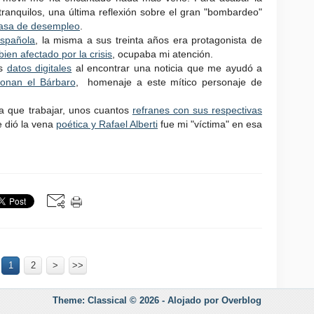
anquilos, una última reflexión sobre el gran "bombardeo"
 tasa de desempleo
.
Española
, la misma a sus treinta años era protagonista de
bien afectado por la crisis
, ocupaba mi atención.
os
datos digitales
al encontrar una noticia que me ayudó a
onan el Bárbaro
, homenaje a este mítico personaje de
a que trabajar, unos cuantos
refranes con sus respectivas
 dió la vena
poética y Rafael Alberti
fue mi "víctima" en esa
1
2
>
>>
Theme: Classical © 2026 -
Alojado por
Overblog