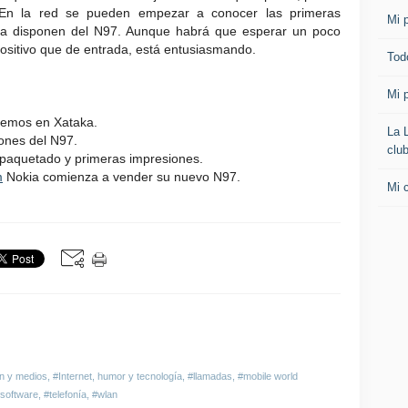
 En la red se pueden empezar a conocer las primeras
Mi p
ya disponen del N97. Aunque habrá que esperar un poco
sitivo que de entrada, está entusiasmando.
Todo
Mi p
nemos en Xataka.
La 
ones del N97.
clu
aquetado y primeras impresiones.
m
Nokia comienza a vender su nuevo N97.
Mi 
n y medios
,
#Internet, humor y tecnología
,
#llamadas
,
#mobile world
software
,
#telefonía
,
#wlan