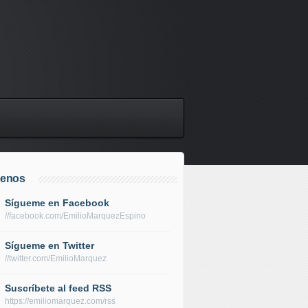
uenos
Sígueme en Facebook
//facebook.com/EmilioMarquezEspino
Sígueme en Twitter
//twitter.com/EmilioMarquez
Suscríbete al feed RSS
https://emiliomarquez.com/rss