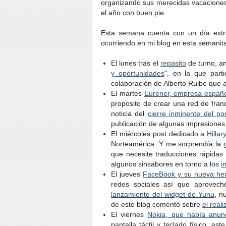
organizando sus merecidas vacacione
el año con buen pie.
Esta semana cuenta con un día extra
ocurriendo en mi blog en esta semanita
El lunes tras el
repasito
de turno, a
y oportunidades
", en la que par
colaboración de Alberto Ruibe que a
El martes
Eurener, empresa español
proposito de crear una red de fran
noticia del
cierre inminente del po
publicación de algunas impresione
El miércoles post dedicado a
Hilla
Norteamérica. Y me sorprendía la g
que necesite traducciones rápidas 
algunos sinsabores en torno a los
i
El jueves
FaceBook y su nueva he
redes sociales así que aprovech
lanzamiento del widget de Yunu
, n
de este blog comentó sobre
el real
El viernes
Nokia, que había anun
pantalla táctil y teclado físico, 