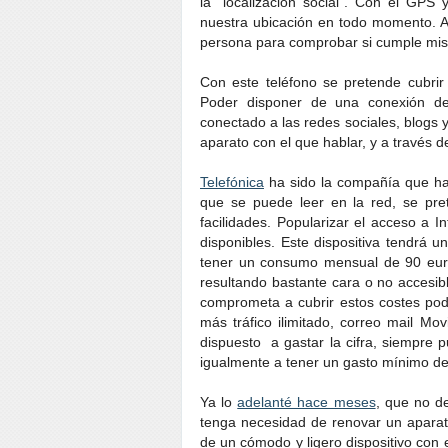
la "localización social". Con el GPS
nuestra ubicación en todo momento. A
persona para comprobar si cumple mis e
Con este teléfono se pretende cubri
Poder disponer de una conexión de 
conectado a las redes sociales, blogs 
aparato con el que hablar, y a través de
Telefónica
ha sido la compañía que ha
que se puede leer en la red, se pret
facilidades. Popularizar el acceso a I
disponibles. Este dispositiva tendrá 
tener un consumo mensual de 90 euro
resultando bastante cara o no accesib
comprometa a cubrir estos costes podr
más tráfico ilimitado, correo mail Mo
dispuesto a gastar la cifra, siempre 
igualmente a tener un gasto mínimo de
Ya lo
adelanté hace meses
, que no d
tenga necesidad de renovar un apara
de un cómodo y ligero dispositivo con e