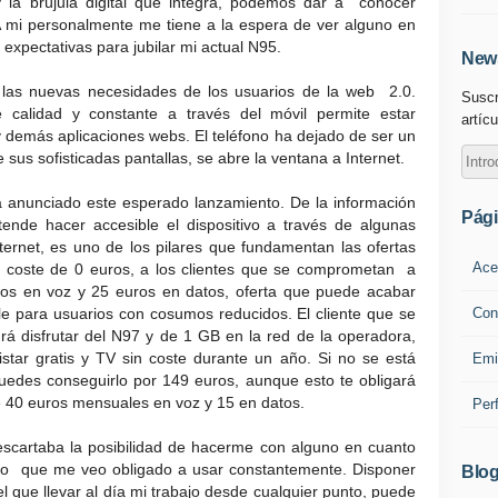
 y la brújula digital que integra, podemos dar a conocer
 mi personalmente me tiene a la espera de ver alguno en
xpectativas para jubilar mi actual N95.
News
r las nuevas necesidades de los usuarios de la web 2.0.
Suscr
calidad y constante a través del móvil permite estar
artícu
y demás aplicaciones webs. El teléfono ha dejado de ser un
 sus sofisticadas pantallas, se abre la ventana a Internet.
 anunciado este esperado lanzamiento. De la información
Pág
ende hacer accesible el dispositivo a través de algunas
nternet, es uno de los pilares que fundamentan las ofertas
Ace
un coste de 0 euros, a los clientes que se comprometan a
s en voz y 25 euros en datos, oferta que puede acabar
Con
le para usuarios con cosumos reducidos. El cliente que se
á disfrutar del N97 y de 1 GB en la red de la operadora,
vistar gratis y TV sin coste durante un año. Si no se está
Emi
puedes conseguirlo por 149 euros, aunque esto te obligará
 40 euros mensuales en voz y 15 en datos.
Per
escartaba la posibilidad de hacerme con alguno en cuanto
to que me veo obligado a usar constantemente. Disponer
Blog
l que llevar al día mi trabajo desde cualquier punto, puede