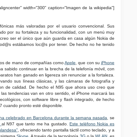
aligncenter" width="300" caption="Imagen de la wikipedia"]
ónicas más valoradas por el usuario convencional. Sus
ado por su fortaleza y su funcionalidad, con un menú muy
 No creo ser el único que aún guarda en casa algún Nokia de
 tod@s estábamos loc@s por tener. De hecho no he tenido
ratos de mano de compañías como
Apple
, que con su
iPhone
 sabido continuar en la brecha de la telefonía móvil, con
aratos han ganado en ligereza sin renunciar a la fortaleza.
ando sus líneas clásicas, y las cámaras de fotografía y
on de calidad. De hecho el N95 que ahora uso creo que
 las tendencias van en otro sentido, el iPhone marcará las
ecológicos, con software libre y flash integrado, de hecho
7 cuando pronto esté disponible.
 ha celebrado en Barcelona durante la semana pasada
, se
n
al N97 que tanto me ha gustado.
Este teléfono Nokia es
nlandesa"
, ofreciendo tanto pantalla táctil como teclado, y a
l sistema
Skype
. A través de la tecnología
3G
o la
WLAN
, es