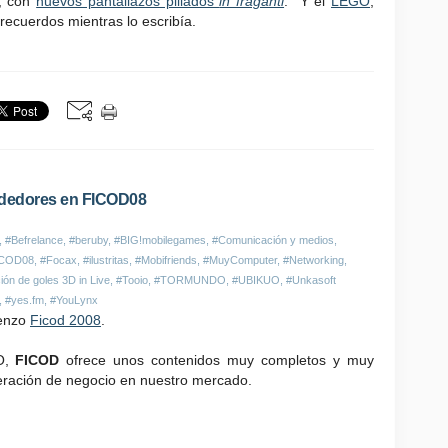
a, con
nuevos pantallazos pillados
in fraganti
. Y el
LEGO
,
recuerdos mientras lo escribía.
ndedores en FICOD08
,
#Befrelance
,
#beruby
,
#BIG!mobilegames
,
#Comunicación y medios
,
ICOD08
,
#Focax
,
#ilustritas
,
#Mobifriends
,
#MuyComputer
,
#Networking
,
ón de goles 3D in Live
,
#Tooio
,
#TORMUNDO
,
#UBIKUO
,
#Unkasoft
,
#yes.fm
,
#YouLynx
ienzo
Ficod 2008
.
O,
FICOD
ofrece unos contenidos muy completos y muy
eración de negocio en nuestro mercado.