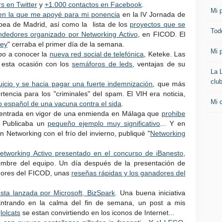
s en Twitter
y
+1.000 contactos en Facebook
.
Mi p
en la que me apoyé para mi ponencia
en la IV Jornada de
opea de Madrid, así como la lista de los
proyectos que se
Todo
endedores organizado por Networking Activo
, en FICOD. El
Rey
" cerraba el primer día de la semana.
Mi p
po a conocer la
nueva red social de telefónica
, Keteke. Las
 esta ocasión con los
semáforos de leds
, ventajas de su
La 
clu
icio y se hacia pagar una fuerte indemnización
, que más
tencia para los "criminales" del spam. El VIH era noticia,
Mi 
 español de una vacuna contra el sida
.
la entrada en vigor de una enmienda en Málaga que
prohibe
. Publicaba un
pequeño ejemplo muy significativo
... Y en
 Networking con el frío del invierno, publiqué "
Networking
etworking Activo presentado en el concurso de iBanesto
,
 nombre del equipo. Un día después de la presentación de
edores del FICOD, unas
reseñas rápidas y los ganadores del
sta lanzada por Microsoft, BizSpark
. Una buena iniciativa
ntrando en la calma del fin de semana, un post a mis
s
lolcats
se estan convirtiendo en los iconos de Internet...