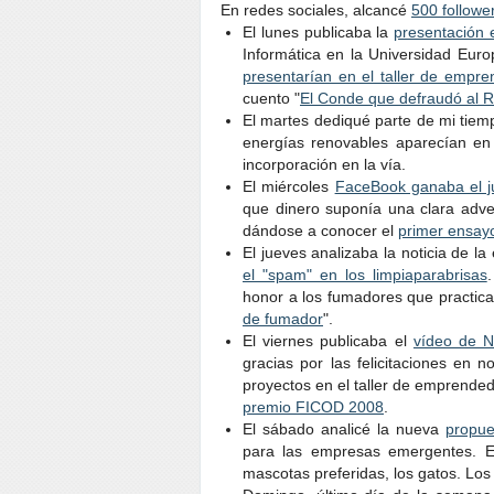
En redes sociales, alcancé
500 follower
El lunes publicaba la
presentación 
Informática en la Universidad Eur
presentarían en el taller de empr
cuento "
El Conde que defraudó al 
El martes dediqué parte de mi tiem
energías renovables aparecían en
incorporación en la vía.
El miércoles
FaceBook ganaba el ju
que dinero suponía una clara adver
dándose a conocer el
primer ensayo
El jueves analizaba la noticia de 
el "spam" en los limpiaparabrisas
honor a los fumadores que practican
de fumador
".
El viernes publicaba el
vídeo de N
gracias por las felicitaciones en
proyectos en el taller de emprend
premio FICOD 2008
.
El sábado analicé la nueva
propue
para las empresas emergentes. E
mascotas preferidas, los gatos. Lo