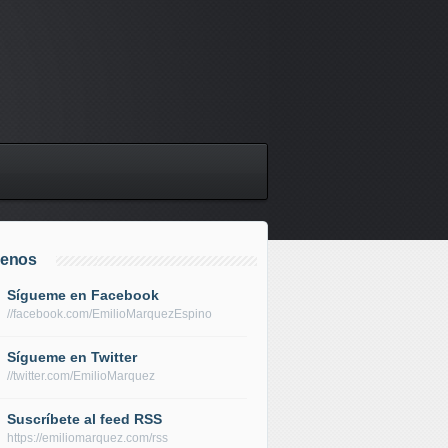
uenos
Sígueme en Facebook
//facebook.com/EmilioMarquezEspino
Sígueme en Twitter
//twitter.com/EmilioMarquez
Suscríbete al feed RSS
https://emiliomarquez.com/rss