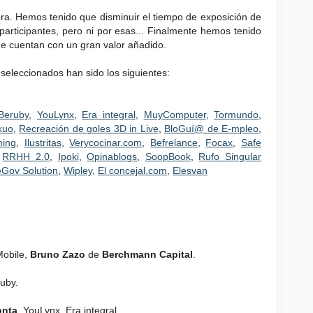
ora. Hemos tenido que disminuir el tiempo de exposición de
articipantes, pero ni por esas... Finalmente hemos tenido
ue cuentan con un gran valor añadido.
seleccionados han sido los siguientes:
Beruby
,
YouLynx
,
Era integral
,
MuyComputer
,
Tormundo
,
kuo
,
Recreación de goles 3D in Live
,
BloGuí@ de E-mpleo
,
ming
,
Ilustritas
,
Verycocinar.com
,
Befrelance
,
Focax
,
Safe
,
RRHH 2.0
,
Ipoki
,
Opinablogs
,
SoopBook
,
Rufo Singular
Gov Solution
,
Wipley
,
El concejal.com
,
Elesvan
Mobile,
Bruno Zazo
de
Berchmann Capital
.
ruby.
onta
, YouLynx, Era integral