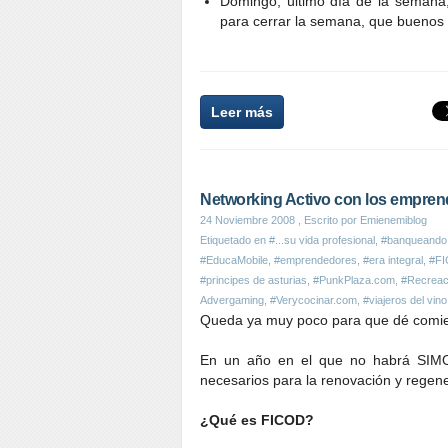
Domingo, último día de la seman
para cerrar la semana, que buenos 
Leer más
Networking Activo con los empre
24 Noviembre 2008
, Escrito por Emienemiblog
Etiquetado en
#...su vida profesional
,
#banqueando
#EducaMobile
,
#emprendedores
,
#era integral
,
#F
#principes de asturias
,
#PunkPlaza.com
,
#Recreaci
Advergaming
,
#Verycocinar.com
,
#viajeros del vino
Queda ya muy poco para que dé com
En un año en el que no habrá SIM
necesarios para la renovación y regen
¿Qué es FICOD?