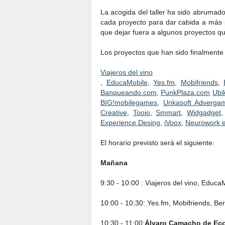
La acogida del taller ha sido abrumad
cada proyecto para dar cabida a más p
que dejar fuera a algunos proyectos q
Los proyectos que han sido finalmente 
Viajeros del vino
,
EducaMobile
,
Yes.fm
,
Mobifriends
,
Banqueando.com
,
PunkPlaza.com
Ubi
BIG!mobilegames
,
Unkasoft Adverga
Creative
,
Tooio
,
Smmart
,
Widgadget
Experience Desing
,
iVoox
,
Neurowork e
El horario previsto será el siguiente:
Mañana
9:30 - 10:00 : Viajeros del vino, Educa
10:00 - 10:30: Yes.fm, Mobifriends, Be
10:30 - 11:00:
Álvaro Camacho de Ec