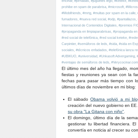
encinar
,
#jornadas
,
#juguetes lego
,
#keteke
,
#ketek
prohibe en spam de parabrisa
,
#microsoft
,
#Micros
#Mobifriends
,
#mrtg
,
#multas por spam en la calle
,
fumadores
,
#nueva red social
,
#odp
,
#pantallazos
,
Internacional de Contenidos Digitales
,
#premios F
#propaganda en limpiaparabrisas
,
#propaganda en 
#red social de telefónica
,
#red social keteke
,
#rede
Carpintier
,
#semáforos de leds
,
#sida
,
#sida en Es
sociales
,
#técnicos enfadados
,
#telefónica lanza re
#UBIKUO
,
#universidad
,
#Unkasoft Advergaming
,
#ventajas de semáforos de leds
,
#Verycocinar.com
El último mes del año ha llegado, mom
fiestas y reuniones ya sean con la 
fechas para pasar más tiempo con lo
últimos días de noviembre en mi blog:
El sábado
Obama volvió a mi blo
creación del nuevo gobierno en EE.
su obra "La Gitana con niño"
.
El domingo, último día de la sema
gestionar tu libertad financiera. E
convertía en noticia al crecer su co