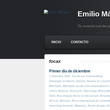
Emilio M
Te conecto con las 
INICIO
CONTACTO
focax
Primer día de diciembre
1 Diciembre 2008
, Escrito por Emienemiblog
Etiquetado en
#ancho
,
#avería
,
#avería en conexió
#BizSpark
,
#BizSpark ayuda a los emprendedores
vídeos iBanesto
,
#consumo
,
#descarga
,
#EducaMo
SIDA
,
#era integral
,
#error en tele tussam
,
#Faceboo
#Focax
,
#formato
,
#Foro Internacional de Contenid
networking fumando
,
#ibanesto
,
#icono de gato
,
#ic