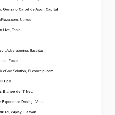
o,
Gonzalo Carod de Axon Capital
kPlaza.com, Ubikuo.
n Live, Tooio.
ft Advergaming, Ilustritas.
ance, Focax.
k eGov Solution, El concejal.com.
RHH 2.0
s Blanco de IT Net
.
r Experience Desing, iVoox.
dri+d
, Wipley, Elesvan