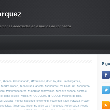
árquez
personas adecuadas en espacios de confianza
Síg
n
,
#banda
,
#banqueando
,
#Befrelance
,
#beruby
,
#BIG!mobilegames
,
,
#carlos blanco
,
#concurso iBanesto
,
#concurso Low Cost Film
,
#concurso
bile
,
#emprendedores
,
#Energías renovables
,
#ensayo español contra el
k gana el juicio
,
#ficod
,
#FICOD 2008
,
#FICOD08
,
#figuras de lego
,
os Digitales
,
#fumar haciendo networking
,
#gato con frase
,
#gráfica
,
#hacer
ono lolcat
,
#ilustritas
,
#indemnización para Facebook
,
#informática
,
#jesús