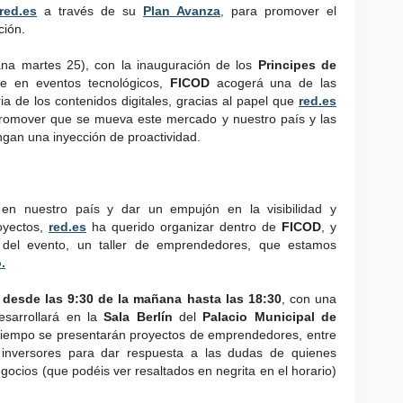
red.es
a través de su
Plan Avanza
,
para promover el
ción.
ana martes 25), con la inauguración de los
Principes de
te en eventos tecnológicos,
FICOD
acogerá una de las
a de los contenidos digitales, gracias al papel que
red.es
 promover que se mueva este mercado y nuestro país y las
gan una inyección de proactividad.
 en nuestro país y dar un empujón en la visibilidad y
royectos,
red.es
ha querido organizar dentro de
FICOD
, y
s del evento, un taller de emprendedores, que estamos
.
 desde las 9:30 de la mañana hasta las 18:30
, con una
sarrollará en la
Sala Berlín
del
Palacio Municipal de
 tiempo se presentarán proyectos de emprendedores, entre
inversores para dar respuesta a las dudas de quienes
ocios (que podéis ver resaltados en negrita en el horario)