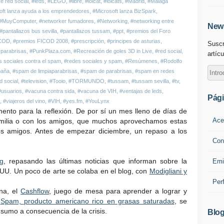
e red social
,
#leds
,
#LEGO
,
#libre
,
#lolcat
,
#lolcats
,
#Madrid
,
#Málaga
oft lanza ayuda a los emprendedores
,
#Microsoft lanza BizSpark
,
#MuyComputer
,
#networker fumadores
,
#Networking
,
#networking entre
News
#pantallazos bus sevilla
,
#pantallazos tussam
,
#ppt
,
#premios del Foro
ICOD
,
#premios FICOD 2008
,
#prescripción
,
#principes de asturias
,
Suscr
parabrisas
,
#PunkPlaza.com
,
#Recreación de goles 3D in Live
,
#red social
,
artícu
s sociales contra el spam
,
#redes sociales y spam
,
#Resúmenes
,
#Rodolfo
paña
,
#spam de limpiaparabrisas
,
#spam de parabrisas
,
#spam en redes
d social
,
#television
,
#Tooio
,
#TORMUNDO
,
#tussam
,
#tussam sevilla
,
#tv
,
#usuarios
,
#vacuna contra sida
,
#vacuna de VIH
,
#ventajas de leds
,
Pág
,
#viajeros del vino
,
#VIH
,
#yes.fm
,
#YouLynx
ento para la reflexión. De por sí un mes lleno de días de
Ace
familia o con los amigos, que muchos aprovechamos estas
s amigos. Antes de empezar diciembre, un repaso a los
Con
g
, repasando las últimas noticias que informan sobre la
Emi
UU. Un poco de arte se colaba en el blog, con
Modigliani y
Per
na, el
Cashflow
, juego de mesa para aprender a lograr y
l
Spam, producto americano rico en grasas saturadas
, se
nsumo a consecuencia de la crisis.
Blog