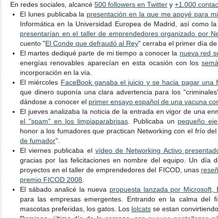
En redes sociales, alcancé
500 followers en Twitter
y
+1.000 conta
El lunes publicaba la
presentación en la que me apoyé para m
Informática en la Universidad Europea de Madrid, así como la
presentarían en el taller de emprendedores organizado por Ne
cuento "
El Conde que defraudó al Rey
" cerraba el primer día d
El martes dediqué parte de mi tiempo a conocer la
nueva red so
energías renovables aparecían en esta ocasión con los
semá
incorporación en la vía.
El miércoles
FaceBook ganaba el juicio y se hacia pagar una 
que dinero suponía una clara advertencia para los "criminales"
dándose a conocer el
primer ensayo español de una vacuna cont
El jueves analizaba la noticia de la entrada en vigor de una
el "spam" en los limpiaparabrisas
. Publicaba un
pequeño ejem
honor a los fumadores que practican Networking con el frío del 
de fumador
".
El viernes publicaba el
vídeo de Networking Activo presentad
gracias por las felicitaciones en nombre del equipo. Un día 
proyectos en el taller de emprendedores del FICOD, unas
reseñ
premio FICOD 2008
.
El sábado analicé la nueva
propuesta lanzada por Microsoft, 
para las empresas emergentes. Entrando en la calma del f
mascotas preferidas, los gatos. Los
lolcats
se estan convirtiendo 