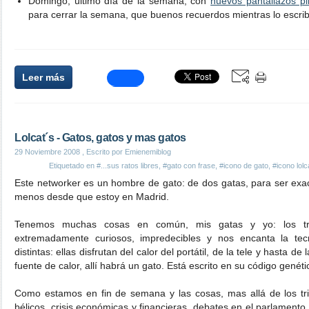
Domingo, último día de la semana, con
nuevos pantallazos pi
para cerrar la semana, que buenos recuerdos mientras lo escrib
Leer más
Lolcat´s - Gatos, gatos y mas gatos
29 Noviembre 2008
, Escrito por Emienemiblog
Etiquetado en
#...sus ratos libres
,
#gato con frase
,
#icono de gato
,
#icono lolc
Este networker es un hombre de gato: de dos gatas, para ser exa
menos desde que estoy en Madrid.
Tenemos muchas cosas en común, mis gatas y yo: los tr
extremadamente curiosos, impredecibles y nos encanta la tec
distintas: ellas disfrutan del calor del portátil, de la tele y hasta 
fuente de calor, allí habrá un gato. Está escrito en su código genéti
Como estamos en fin de semana y las cosas, mas allá de los tris
bélicos, crisis económicas y financieras, debates en el parlamento,