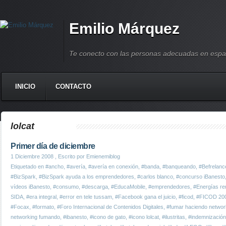
Emilio Márquez
Te conecto con las personas adecuadas en espa
INICIO
CONTACTO
lolcat
Primer día de diciembre
1 Diciembre 2008
, Escrito por Emienemiblog
Etiquetado en
#ancho
,
#avería
,
#avería en conexión
,
#banda
,
#banqueando
,
#Befrelanc
#BizSpark
,
#BizSpark ayuda a los emprendedores
,
#carlos blanco
,
#concurso iBanesto
vídeos iBanesto
,
#consumo
,
#descarga
,
#EducaMobile
,
#emprendedores
,
#Energías re
SIDA
,
#era integral
,
#error en tele tussam
,
#Facebook gana el juicio
,
#ficod
,
#FICOD 20
#Focax
,
#formato
,
#Foro Internacional de Contenidos Digitales
,
#fumar haciendo networ
networking fumando
,
#ibanesto
,
#icono de gato
,
#icono lolcat
,
#ilustritas
,
#indemnizació