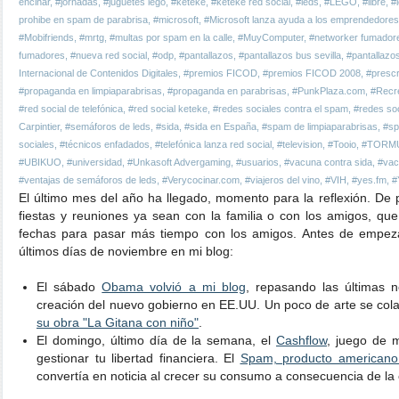
encinar
,
#jornadas
,
#juguetes lego
,
#keteke
,
#keteke red social
,
#leds
,
#LEGO
,
#libre
,
#l
prohibe en spam de parabrisa
,
#microsoft
,
#Microsoft lanza ayuda a los emprendedores
#Mobifriends
,
#mrtg
,
#multas por spam en la calle
,
#MuyComputer
,
#networker fumador
fumadores
,
#nueva red social
,
#odp
,
#pantallazos
,
#pantallazos bus sevilla
,
#pantallazo
Internacional de Contenidos Digitales
,
#premios FICOD
,
#premios FICOD 2008
,
#prescr
#propaganda en limpiaparabrisas
,
#propaganda en parabrisas
,
#PunkPlaza.com
,
#Recre
#red social de telefónica
,
#red social keteke
,
#redes sociales contra el spam
,
#redes so
Carpintier
,
#semáforos de leds
,
#sida
,
#sida en España
,
#spam de limpiaparabrisas
,
#sp
sociales
,
#técnicos enfadados
,
#telefónica lanza red social
,
#television
,
#Tooio
,
#TORM
#UBIKUO
,
#universidad
,
#Unkasoft Advergaming
,
#usuarios
,
#vacuna contra sida
,
#vac
#ventajas de semáforos de leds
,
#Verycocinar.com
,
#viajeros del vino
,
#VIH
,
#yes.fm
,
#
El último mes del año ha llegado, momento para la reflexión. De 
fiestas y reuniones ya sean con la familia o con los amigos, 
fechas para pasar más tiempo con los amigos. Antes de empeza
últimos días de noviembre en mi blog:
El sábado
Obama volvió a mi blog
, repasando las últimas n
creación del nuevo gobierno en EE.UU. Un poco de arte se cola
su obra "La Gitana con niño"
.
El domingo, último día de la semana, el
Cashflow
, juego de 
gestionar tu libertad financiera. El
Spam, producto americano 
convertía en noticia al crecer su consumo a consecuencia de la c