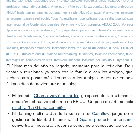
encinar
,
#jornadas
,
#juguetes lego
,
#keteke
,
#keteke red social
,
#leds
,
#LEGO
,
#libre
,
#l
prohibe en spam de parabrisa
,
#microsoft
,
#Microsoft lanza ayuda a los emprendedores
#Mobifriends
,
#mrtg
,
#multas por spam en la calle
,
#MuyComputer
,
#networker fumador
fumadores
,
#nueva red social
,
#odp
,
#pantallazos
,
#pantallazos bus sevilla
,
#pantallazo
Internacional de Contenidos Digitales
,
#premios FICOD
,
#premios FICOD 2008
,
#prescr
#propaganda en limpiaparabrisas
,
#propaganda en parabrisas
,
#PunkPlaza.com
,
#Recre
#red social de telefónica
,
#red social keteke
,
#redes sociales contra el spam
,
#redes so
Carpintier
,
#semáforos de leds
,
#sida
,
#sida en España
,
#spam de limpiaparabrisas
,
#sp
sociales
,
#técnicos enfadados
,
#telefónica lanza red social
,
#television
,
#Tooio
,
#TORM
#UBIKUO
,
#universidad
,
#Unkasoft Advergaming
,
#usuarios
,
#vacuna contra sida
,
#vac
#ventajas de semáforos de leds
,
#Verycocinar.com
,
#viajeros del vino
,
#VIH
,
#yes.fm
,
#
El último mes del año ha llegado, momento para la reflexión. De 
fiestas y reuniones ya sean con la familia o con los amigos, 
fechas para pasar más tiempo con los amigos. Antes de empeza
últimos días de noviembre en mi blog:
El sábado
Obama volvió a mi blog
, repasando las últimas n
creación del nuevo gobierno en EE.UU. Un poco de arte se cola
su obra "La Gitana con niño"
.
El domingo, último día de la semana, el
Cashflow
, juego de 
gestionar tu libertad financiera. El
Spam, producto americano 
convertía en noticia al crecer su consumo a consecuencia de la c