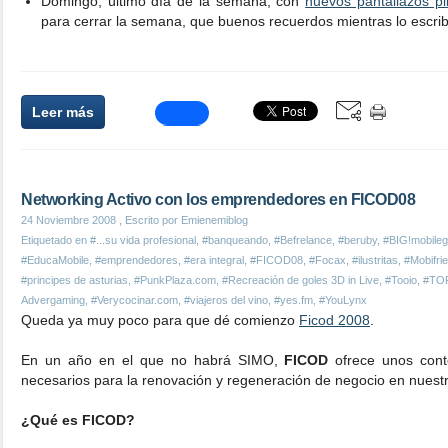
Domingo, último día de la semana, con
nuevos pantallazos pi
para cerrar la semana, que buenos recuerdos mientras lo escrib
Leer más
Networking Activo con los emprendedores en FICOD08
24 Noviembre 2008
, Escrito por Emienemiblog
Etiquetado en
#...su vida profesional
,
#banqueando
,
#Befrelance
,
#beruby
,
#BIG!mobile
#EducaMobile
,
#emprendedores
,
#era integral
,
#FICOD08
,
#Focax
,
#ilustritas
,
#Mobifri
#principes de asturias
,
#PunkPlaza.com
,
#Recreación de goles 3D in Live
,
#Tooio
,
#TO
Advergaming
,
#Verycocinar.com
,
#viajeros del vino
,
#yes.fm
,
#YouLynx
Queda ya muy poco para que dé comienzo
Ficod 2008
.
En un año en el que no habrá SIMO,
FICOD
ofrece unos con
necesarios para la renovación y regeneración de negocio en nuest
¿Qué es FICOD?