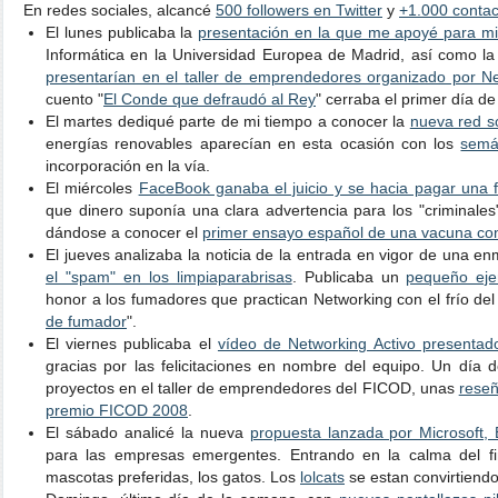
En redes sociales, alcancé
500 followers en Twitter
y
+1.000 conta
El lunes publicaba la
presentación en la que me apoyé para m
Informática en la Universidad Europea de Madrid, así como la
presentarían en el taller de emprendedores organizado por Ne
cuento "
El Conde que defraudó al Rey
" cerraba el primer día d
El martes dediqué parte de mi tiempo a conocer la
nueva red so
energías renovables aparecían en esta ocasión con los
semá
incorporación en la vía.
El miércoles
FaceBook ganaba el juicio y se hacia pagar una 
que dinero suponía una clara advertencia para los "criminales"
dándose a conocer el
primer ensayo español de una vacuna cont
El jueves analizaba la noticia de la entrada en vigor de una
el "spam" en los limpiaparabrisas
. Publicaba un
pequeño ejem
honor a los fumadores que practican Networking con el frío del 
de fumador
".
El viernes publicaba el
vídeo de Networking Activo presentad
gracias por las felicitaciones en nombre del equipo. Un día 
proyectos en el taller de emprendedores del FICOD, unas
reseñ
premio FICOD 2008
.
El sábado analicé la nueva
propuesta lanzada por Microsoft, 
para las empresas emergentes. Entrando en la calma del f
mascotas preferidas, los gatos. Los
lolcats
se estan convirtiendo 