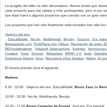
La acogida del taller ha sido abrumadora. Hemos tenido que dismin
cada proyecto para dar cabida a más participantes, pero ni por e
que dejar fuera a algunos proyectos que cuentan con un gran valor
Los proyectos que han sido finalmente seleccionados han sido los s
Viajeros del vino
,
EducaMobile
,
Yes.fm
,
Mobifriends
,
Beruby
,
YouLynx
,
Era integ
Banqueando.com
,
PunkPlaza.com
Ubikuo
,
Recreación de goles 3D
BIG!mobilegames
,
Unkasoft Advergaming
,
Ilustritas
,
Verycocinar
Creative
,
Tooio
,
Smmart
,
Widgadget
,
RRHH 2.0
,
Ipoki
,
Opinabl
Experience Desing
,
iVoox
,
Neurowork eGov Solution
,
Wipley
,
El co
El horario previsto será el siguiente:
Mañana
9:30 - 10:00 : Viajeros del vino, EducaMobile,
Bruno Zazo
de
Berc
10:00 - 10:30: Yes.fm, Mobifriends, Beruby.
10:30 - 11:00:
Álvaro Camacho de Econta
, YouLynx, Era integral