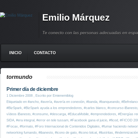
Emilio Márquez
Te conecto con las personas adecuadas en espa
INICIO
CONTACTO
tormundo
Primer día de diciembre
1 Diciembre 2008
, Escrito por Emienemiblog
Etiquetado en
#ancho
,
#avería
,
#avería en conexión
,
#banda
,
#banqueando
,
#Befrelanc
#BizSpark
,
#BizSpark ayuda a los emprendedores
,
#carlos blanco
,
#concurso iBanesto
vídeos iBanesto
,
#consumo
,
#descarga
,
#EducaMobile
,
#emprendedores
,
#Energías re
SIDA
,
#era integral
,
#error en tele tussam
,
#Facebook gana el juicio
,
#ficod
,
#FICOD 20
#Focax
,
#formato
,
#Foro Internacional de Contenidos Digitales
,
#fumar haciendo networ
networking fumando
,
#ibanesto
,
#icono de gato
,
#icono lolcat
,
#ilustritas
,
#indemnizació