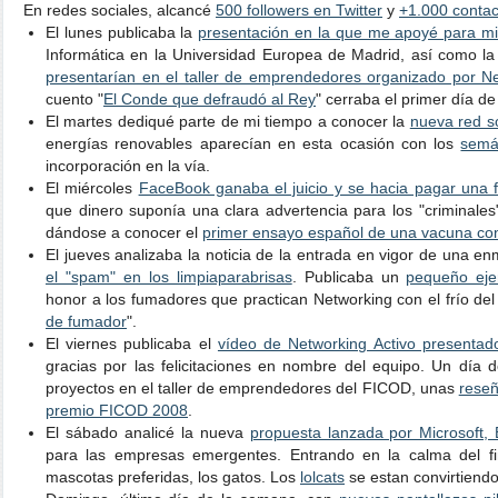
En redes sociales, alcancé
500 followers en Twitter
y
+1.000 conta
El lunes publicaba la
presentación en la que me apoyé para m
Informática en la Universidad Europea de Madrid, así como la
presentarían en el taller de emprendedores organizado por Ne
cuento "
El Conde que defraudó al Rey
" cerraba el primer día d
El martes dediqué parte de mi tiempo a conocer la
nueva red so
energías renovables aparecían en esta ocasión con los
semá
incorporación en la vía.
El miércoles
FaceBook ganaba el juicio y se hacia pagar una 
que dinero suponía una clara advertencia para los "criminales"
dándose a conocer el
primer ensayo español de una vacuna cont
El jueves analizaba la noticia de la entrada en vigor de una
el "spam" en los limpiaparabrisas
. Publicaba un
pequeño ejem
honor a los fumadores que practican Networking con el frío del 
de fumador
".
El viernes publicaba el
vídeo de Networking Activo presentad
gracias por las felicitaciones en nombre del equipo. Un día 
proyectos en el taller de emprendedores del FICOD, unas
reseñ
premio FICOD 2008
.
El sábado analicé la nueva
propuesta lanzada por Microsoft, 
para las empresas emergentes. Entrando en la calma del f
mascotas preferidas, los gatos. Los
lolcats
se estan convirtiendo 