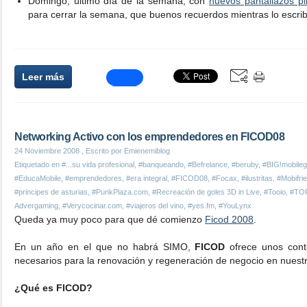
Domingo, último día de la semana, con
nuevos pantallazos pi
para cerrar la semana, que buenos recuerdos mientras lo escrib
Leer más
Networking Activo con los emprendedores en FICOD08
24 Noviembre 2008
, Escrito por Emienemiblog
Etiquetado en
#...su vida profesional
,
#banqueando
,
#Befrelance
,
#beruby
,
#BIG!mobile
#EducaMobile
,
#emprendedores
,
#era integral
,
#FICOD08
,
#Focax
,
#ilustritas
,
#Mobifri
#principes de asturias
,
#PunkPlaza.com
,
#Recreación de goles 3D in Live
,
#Tooio
,
#TO
Advergaming
,
#Verycocinar.com
,
#viajeros del vino
,
#yes.fm
,
#YouLynx
Queda ya muy poco para que dé comienzo
Ficod 2008
.
En un año en el que no habrá SIMO,
FICOD
ofrece unos con
necesarios para la renovación y regeneración de negocio en nuest
¿Qué es FICOD?