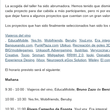
La acogida del taller ha sido abrumadora. Hemos tenido que dismin
cada proyecto para dar cabida a más participantes, pero ni por e
que dejar fuera a algunos proyectos que cuentan con un gran valor
Los proyectos que han sido finalmente seleccionados han sido los s
Viajeros del vino
,
EducaMobile
,
Yes.fm
,
Mobifriends
,
Beruby
,
YouLynx
,
Era integ
Banqueando.com
,
PunkPlaza.com
Ubikuo
,
Recreación de goles 3D
BIG!mobilegames
,
Unkasoft Advergaming
,
Ilustritas
,
Verycocinar
Creative
,
Tooio
,
Smmart
,
Widgadget
,
RRHH 2.0
,
Ipoki
,
Opinabl
Experience Desing
,
iVoox
,
Neurowork eGov Solution
,
Wipley
,
El co
El horario previsto será el siguiente:
Mañana
9:30 - 10:00 : Viajeros del vino, EducaMobile,
Bruno Zazo
de
Berc
10:00 - 10:30: Yes.fm, Mobifriends, Beruby.
10:30 - 11:00:
Álvaro Camacho de Econta
, YouLynx, Era integral