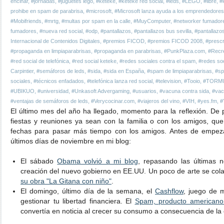
encinar
,
#jornadas
,
#juguetes lego
,
#keteke
,
#keteke red social
,
#leds
,
#LEGO
,
#libre
,
#l
prohibe en spam de parabrisa
,
#microsoft
,
#Microsoft lanza ayuda a los emprendedores
#Mobifriends
,
#mrtg
,
#multas por spam en la calle
,
#MuyComputer
,
#networker fumador
fumadores
,
#nueva red social
,
#odp
,
#pantallazos
,
#pantallazos bus sevilla
,
#pantallazo
Internacional de Contenidos Digitales
,
#premios FICOD
,
#premios FICOD 2008
,
#prescr
#propaganda en limpiaparabrisas
,
#propaganda en parabrisas
,
#PunkPlaza.com
,
#Recre
#red social de telefónica
,
#red social keteke
,
#redes sociales contra el spam
,
#redes so
Carpintier
,
#semáforos de leds
,
#sida
,
#sida en España
,
#spam de limpiaparabrisas
,
#sp
sociales
,
#técnicos enfadados
,
#telefónica lanza red social
,
#television
,
#Tooio
,
#TORM
#UBIKUO
,
#universidad
,
#Unkasoft Advergaming
,
#usuarios
,
#vacuna contra sida
,
#vac
#ventajas de semáforos de leds
,
#Verycocinar.com
,
#viajeros del vino
,
#VIH
,
#yes.fm
,
#
El último mes del año ha llegado, momento para la reflexión. De 
fiestas y reuniones ya sean con la familia o con los amigos, 
fechas para pasar más tiempo con los amigos. Antes de empeza
últimos días de noviembre en mi blog:
El sábado
Obama volvió a mi blog
, repasando las últimas n
creación del nuevo gobierno en EE.UU. Un poco de arte se cola
su obra "La Gitana con niño"
.
El domingo, último día de la semana, el
Cashflow
, juego de 
gestionar tu libertad financiera. El
Spam, producto americano 
convertía en noticia al crecer su consumo a consecuencia de la c