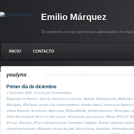
Emilio Márquez
Te conecto con las personas adecuadas en espa
INICIO
CONTACTO
youlynx
Primer día de diciembre
1 Diciembre 2008
, Escrito por Emienemiblog
Etiquetado en
#ancho
,
#avería
,
#avería en conexión
,
#banda
,
#banqueando
,
#Befrelanc
#BizSpark
,
#BizSpark ayuda a los emprendedores
,
#carlos blanco
,
#concurso iBanesto
vídeos iBanesto
,
#consumo
,
#descarga
,
#EducaMobile
,
#emprendedores
,
#Energías re
SIDA
,
#era integral
,
#error en tele tussam
,
#Facebook gana el juicio
,
#ficod
,
#FICOD 20
#Focax
,
#formato
,
#Foro Internacional de Contenidos Digitales
,
#fumar haciendo networ
networking fumando
,
#ibanesto
,
#icono de gato
,
#icono lolcat
,
#ilustritas
,
#indemnizació