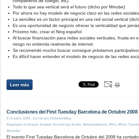
compañeros de colegio, etc).
Todo lo que sea vertical será el futuro (dicho por Minube).
Por ahora no hay modelo de negocio claro en las redes sociales
La sencillez es un factor principal en una red social vertical (d
Es una oportunidad de negocio ofrecer la verticalidad que jamá
Próximo hito, crear el Ning español.
Al buscar financiación para redes sociales verticales, frusta en 
riesgo no entienda realmente de internet.
Se recomendó mucho buscar conseguir préstamos participativo
Es difícil hacer entender el modelo de negocio de las redes socia
Leer más
Conclusiones del First Tuesday Barcelona de Octubre 2008
8 Octubre 2008
, Escrito por Emienemiblog
Etiquetado en
#canal
,
#capital
,
#comercial
,
#crisis
,
#emprededores
,
#first
,
#First Tuesd
#tuesday
El evento First Tuesday Barcelona de Octubre del 2008 ha contado c