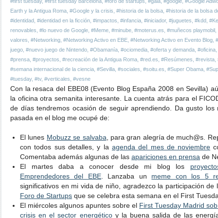
#first tuesday
,
#first tuesday barcelona
,
#foro de startups
,
#gala
,
#google
,
#Google Adw
Earth y la Antigua Roma
,
#Google y la crisis
,
#historia de la bolsa
,
#historia de la bolsa 
#identidad
,
#identidad en la ficción
,
#impactos
,
#infancia
,
#iniciador
,
#juguetes
,
#kdd
,
#Ke
renovables
,
#lo nuevo de Google
,
#Meme
,
#minube
,
#moterus.es
,
#muñecos playmobil
,
valores
,
#Networking
,
#Networking Activo en EBE
,
#Networking Activo en Evento Blog
,
juego
,
#nuevo juego de Nintendo
,
#Obamanía
,
#ociomedia
,
#oferta y demanda
,
#oficina
#prensa
,
#proyectos
,
#recreación de la Antigua Roma
,
#red.es
,
#Resúmenes
,
#revista
,
#semana internacional de la ciencia
,
#Sevilla
,
#sociales
,
#soitu.es
,
#Super Obama
,
#Sup
#tuesday
,
#tv
,
#verticales
,
#vesne
Con la resaca del EBE08 (Evento Blog España 2008 en Sevilla) aú
la oficina otra semanita interesante. La cuenta atrás para el FI
de días tendremos ocasión de seguir aprendiendo. Da gusto lo
pasada en el blog me ocupé de:
El lunes
Mobuzz se salvaba
, para gran alegría de much@s. 
con todos sus detalles, y la
agenda del mes de noviembre
co
Comentaba además algunas de las
apariciones en prensa
de Ne
El martes daba a conocer desde mi blog los
proyect
Emprendedores del EBE
. Lanzaba un
meme con los 5 rec
significativos en mi vida de niño, agradezco la participación de
Foro de Startups
que se celebra esta semana en el First Tuesd
El miércoles algunos apuntes sobre el
First Tuesday Madrid sobr
crisis en el sector energético
y la buena salida de las energí