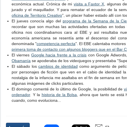
económica actual. Crónica de mi
visita a Faxtor X
, algunas de
jurado y el maquillador. Y para rematar el ecuador de la sema
oficina de Territorio Creativo
", un placer haber estado allí con tod
El jueves conocía algo del
programa de la Semana de la Cie
recordar que son muchas las actividades ofertadas en todas 
oficina nos coordinabamos cara al EBE y así resultaba nu
economía americana se resentía ante el descenso del cons
denominada "
competencia perfecta
". El EBE calentaba motores
primera toma de contacto con algunos bloggers que en el Bar C
El viernes
Google hacia frente a la crisis
con Google Adwords, 
Obamanía
se apoderaba de los videojuegos y presentaba "Sup
El sábado los
cambios de identidad
como argumento de películ
por personajes de ficción que ven en el cabio de identidad l
nostalgia de la infancia me asaltaba en el fin de semana en f
algunas imágenes de clicks particulares.
El domingo comenté de lo último de Google, la posibilidad de
v
ordenador
. Y la
historia de la Bolsa
, ahora que tanto se está 
cuando, como evoluciona...