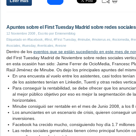
Leer más
Apuntes sobre el First Tuesday Madrid sobre redes sociales 
12 Noviembre 2008
, Escrito por Emienemiblog
Etiquetado en
#facebook
,
#first
,
#First Tuesday
,
#minube
,
#moterus.es
,
#ociomedia
,
#re
#sociales
,
#tuesday
,
#verticales
,
#vesne
Dentro de los
eventos que se están sucediendo en este mes de no
del First Tuesday Madrid de Noviembre sobre redes sociales vertic
en esta ocasión han sido: Jaime Ferrer de OcioMedia, Francesc Pl
Raúl Jiménez de Minube. Os dejo los principales apuntes del mism
En una encuesta al vuelo entre los asistentes, casi todos tenían 
de los asistentes tenían en Linkedin, Tuenti y otras redes vertica
Para conseguir la rentabilidad, se debe ofrecer que los anuncia
al mejor público objetivo por eso es mejor la segmentación de las
horizontales.
Minube consiguió ser rentable en el mes de Junio 2008, a los 8
Los anunciantes en un escenario de crisis, quieren conseguir un
inversiones.
Facebook ha crecido mucho, consiguiendo hoy día 1.7 millones
Las redes sociales generalistas tienen cómo principal función co