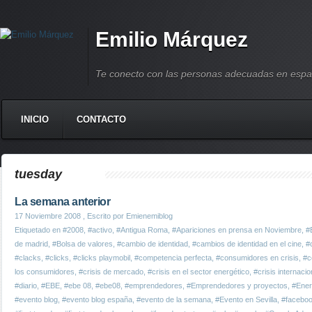
Emilio Márquez
Te conecto con las personas adecuadas en espa
INICIO
CONTACTO
tuesday
La semana anterior
17 Noviembre 2008
, Escrito por Emienemiblog
Etiquetado en
#2008
,
#activo
,
#Antigua Roma
,
#Apariciones en prensa en Noviembre
,
#
de madrid
,
#Bolsa de valores
,
#cambio de identidad
,
#cambios de identidad en el cine
,
#
#clacks
,
#clicks
,
#clicks playmobil
,
#competencia perfecta
,
#consumidores en crisis
,
#c
los consumidores
,
#crisis de mercado
,
#crisis en el sector energético
,
#crisis internacio
#diario
,
#EBE
,
#ebe 08
,
#ebe08
,
#emprendedores
,
#Emprendedores y proyectos
,
#Ener
#evento blog
,
#evento blog españa
,
#evento de la semana
,
#Evento en Sevilla
,
#facebo