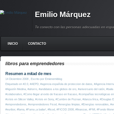
Emilio Márquez
Te conecto con las personas adecuadas en espa
INICIO
CONTACTO
libros para emprendedores
Resumen a mitad de mes
14 Diciembre 2008
, Escrito por Emienemiblog
Etiquetado en
#2.0
,
#AEPD
,
#agencia española de proteccion de datos
,
#Agencia Intern
#Agustín Medina
,
#ahorro
,
#andidatos a los globos de oro
,
#aniversario del ratón
,
#baila 
#colaborativo
,
#Como llegar al exito de fracaso en fracaso
,
#compañías tecnológicas en 
#crisis en Silicon Valley
,
#crisis en Sony
,
#Cumbre de Poznan
,
#danza lírica
,
#Douglas E
#emprendedores
,
#emprendedores Ficod
,
#energías limpias
,
#Energías renovables
,
#e
#euribor
,
#fama
,
#Fama ¡a bailar!
,
#ficod
,
#FICOD 2008
,
#finanzas
,
#FMI
,
#Fondo Moneta