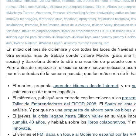
#hipotecas
,
#Idiomas
,
#iencia ficción
,
#internet
,
#inversores en Ficod
,
#IRENA
,
#Javier
reeves
,
#lírica con Marbelys
,
#lectura para emprendedores
,
#libros
,
#libros para empre
#Marbelys Zamora
,
#morosos
,
#mouse
,
#Networking Activo
,
#networking activo en fico
#nuevas tecnologías
,
#Penelope cruz
,
#podcast
,
#proyectos
,
#publicidad telefonica
,
#ra
inalámbrico
,
#remake
,
#Resúmenes
,
#risis de la vivienda
,
#Silicon Valley
,
#situacion de 
telefónico
,
#taller de emprendedores
,
#taller de emprendedores FICOD
,
#Ultimatum a la 
#videojuego Wii para Nintendo
,
#Virtual toys
,
#Virtual Toys lanza yummy yummy Cooki
#wii
,
#Wii de Nintento
,
#William English
,
#Yummy Yummy Cooking Jam
En mitad del mes de diciembre y con todas las luces de Navida
otra semana más de trabajo donde visitaré Madrid (para una f
socios) y Barcelona donde tendré una reunión de producto con e
Pero antes de empezar a reflexionar sobre nuevas noticias o asu
por mis entradas de la semana pasada, que fue más corta de lo hab
El martes, proponía
aprender idiomas desde Internet
, y un
nu
este caso es de marca española.
El miércoles, publiqué una entrada con los enlaces a las
present
Taller de Emprendedores del FICOD 2008
. El
Spam en esta oc
análisis. Y por qué no una
propuesta de ahorro para los blogs
y 
El jueves,
la crisis llegaba hasta Silicon Valley
en su viaje imp
cumplía 40 años
, y hablaba sobre los
libros colaborativos
. Y 
Innovatia
.
El viernes el
FMI daba un toque al Gobierno español por las V