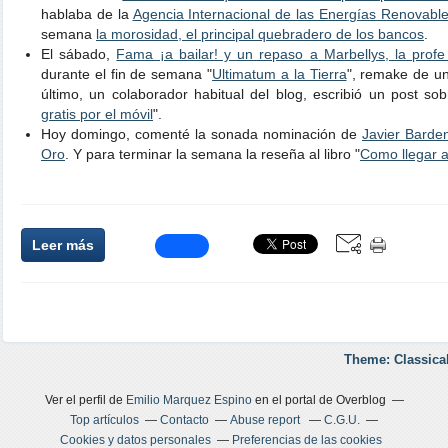
hablaba de la
Agencia Internacional de las Energías Renovabl
semana
la morosidad, el principal quebradero de los bancos
.
El sábado,
Fama ¡a bailar! y un repaso a Marbellys, la profe 
durante el fin de semana "
Ultimatum a la Tierra
", remake de un 
último, un colaborador habitual del blog, escribió un post sob
gratis por el móvil
".
Hoy domingo, comenté la sonada nominación de
Javier Barde
Oro
. Y para terminar la semana la reseña al libro "
Como llegar a
Leer más
Theme: Classica
Ver el perfil de
Emilio Marquez Espino
en el portal de Overblog
Top artículos
Contacto
Abuse report
C.G.U.
Cookies y datos personales
Preferencias de las cookies