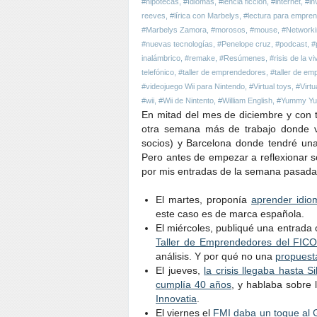
#hipotecas
,
#Idiomas
,
#iencia ficción
,
#internet
,
#in
reeves
,
#lírica con Marbelys
,
#lectura para empre
#Marbelys Zamora
,
#morosos
,
#mouse
,
#Networki
#nuevas tecnologías
,
#Penelope cruz
,
#podcast
,
#
inalámbrico
,
#remake
,
#Resúmenes
,
#risis de la v
telefónico
,
#taller de emprendedores
,
#taller de e
#videojuego Wii para Nintendo
,
#Virtual toys
,
#Virt
#wii
,
#Wii de Nintento
,
#William English
,
#Yummy Yu
En mitad del mes de diciembre y con
otra semana más de trabajo donde vi
socios) y Barcelona donde tendré una
Pero antes de empezar a reflexionar s
por mis entradas de la semana pasada,
El martes, proponía
aprender idio
este caso es de marca española.
El miércoles, publiqué una entrada 
Taller de Emprendedores del FIC
análisis. Y por qué no una
propuest
El jueves,
la crisis llegaba hasta Si
cumplía 40 años
, y hablaba sobre 
Innovatia
.
El viernes el
FMI daba un toque al 