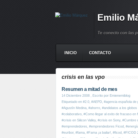
Emilio M
Te conecto con las 
INICIO
CONTACTO
crisis en las vpo
Resumen a mitad de mes
14 Diciembre 2008
, Escrito por Emienemiblog
Etiquetado en
#2.0
,
#AEPD
,
#agencia española de 
#Agustín Medina
,
#ahorro
,
#andidatos a los globos
#colaborativo
,
#Como llegar al exito de fracaso en 
#crisis en Silicon Valley
,
#crisis en Sony
,
#Cumbre 
#emprendedores
,
#emprendedores Ficod
,
#energía
#euribor
,
#fama
,
#Fama ¡a bailar!
,
#ficod
,
#FICOD 