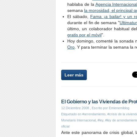
hablaba de la
Agencia Internaciona
semana
la morosidad, el principal
El sábado,
Fama ¡a bailar! y un re
durante el fin de semana "
Ultimatu
último, un colaborador habitual de
gratis por el móvil
".
Hoy domingo, comenté la sonada 
Oro
. Y para terminar la semana la re
Leer más
El Gobierno y las Viviendas de Prot
12 Diciembre 2008
, Escrito por Emienemiblog
Etiquetado en
#arrendamiento
,
#crisis de la viviend
Monetario Internacional
,
#ley
,
#ley de arrendamient
oficial
Ante este panorama de crisis global, 