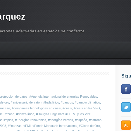
árquez
personas adecuadas en espacios de confianza
Síg
proteccion de datos
,
#Agencia Internacional de energías Renovables
,
 de oro
,
#aniversario del ratón
,
#baila lírico
,
#bancos
,
#cambio climático
,
fracaso
,
#compañías tecnológicas en crisis
,
#crisis
,
#crisis en las VPO
,
de Poznan
,
#danza lírica
,
#Douglas Engelbart
,
#El FMI y las VPO
,
s limpias
,
#Energías renovables
,
#energías verdes
,
#españa
,
#estreno
,
2008
,
#finanzas
,
#FMI
,
#Fondo Monetario Internacional
,
#Globo de Oro
,