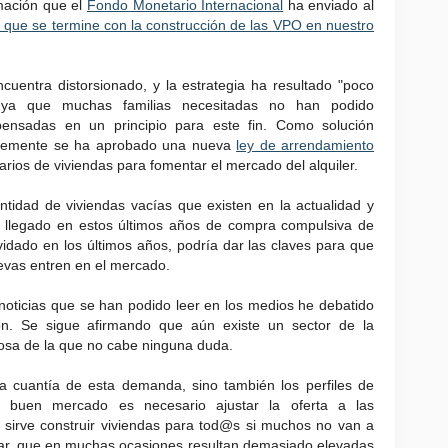
amación que el
Fondo Monetario Internacional
ha enviado al
 que se termine con la construcción de las VPO en nuestro
uentra distorsionado, y la estrategia ha resultado "poco
z ya que muchas familias necesitadas no han podido
pensadas en un principio para este fin. Como solución
entemente se ha aprobado una nueva
ley de arrendamiento
arios de viviendas para fomentar el mercado del alquiler.
ntidad de viviendas vacías que existen en la actualidad y
os llegado en estos últimos años de compra compulsiva de
lvidado en los últimos años, podría dar las claves para que
evas entren en el mercado.
 noticias que se han podido leer en los medios he debatido
n. Se sigue afirmando que aún existe un sector de la
cosa de la que no cabe ninguna duda.
a cuantía de esta demanda, sino también los perfiles de
buen mercado es necesario ajustar la oferta a las
sirve construir viviendas para tod@s si muchos no van a
ar, que en muchas ocasiones resultan demasiado elevadas