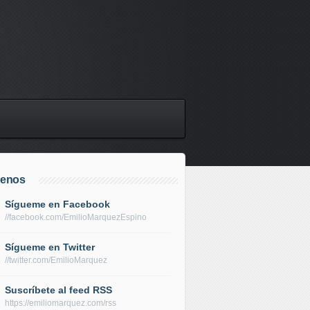
uenos
Sígueme en Facebook
//facebook.com/EmilioMarquezEspino
Sígueme en Twitter
//twitter.com/EmilioMarquez
Suscríbete al feed RSS
https://emiliomarquez.com/rss