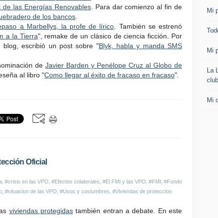
l de las Energías Renovables
. Para dar comienzo al fin de
Mi p
 quebradero de los bancos
.
paso a Marbellys, la profe de lírico
. También se estrenó
Todo
m a la Tierra
", remake de un clásico de ciencia ficción. Por
l blog, escribió un post sobre "
Blyk, habla y manda SMS
Mi p
nominación de
Javier Barden y Penélope Cruz al Globo de
La 
seña al libro "
Como llegar al éxito de fracaso en fracaso
".
clu
Mi 
ección Oficial
a
,
#crisis en las VPO
,
#Efectos colaterales
,
#El FMI y las VPO
,
#FMI
,
#Fondo
o
,
#situacion de las VPO
,
#Usos y costumbres
,
#Viviendas de proteccion
las
viviendas protegidas
también entran a debate. En este