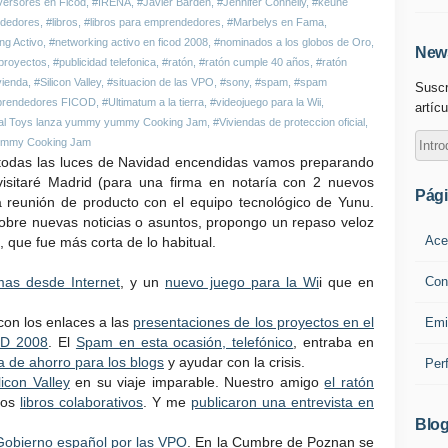
versores en Ficod
,
#IRENA
,
#Javier Barden
,
#Jennifer Connelly
,
#keune
ndedores
,
#libros
,
#libros para emprendedores
,
#Marbelys en Fama
,
ng Activo
,
#networking activo en ficod 2008
,
#nominados a los globos de Oro
,
News
proyectos
,
#publicidad telefonica
,
#ratón
,
#ratón cumple 40 años
,
#ratón
ivienda
,
#Silicon Valley
,
#situacion de las VPO
,
#sony
,
#spam
,
#spam
Suscr
mprendedores FICOD
,
#Ultimatum a la tierra
,
#videojuego para la Wii
,
artícu
ual Toys lanza yummy yummy Cooking Jam
,
#Viviendas de proteccion oficial
,
mmy Cooking Jam
 todas las luces de Navidad encendidas vamos preparando
sitaré Madrid (para una firma en notaría con 2 nuevos
Pág
 reunión de producto con el equipo tecnológico de Yunu.
obre nuevas noticias o asuntos, propongo un repaso veloz
Ace
 que fue más corta de lo habitual.
Con
mas desde Internet
, y un
nuevo juego para la Wi
i que en
con los enlaces a las
presentaciones de los proyectos en el
Emi
OD 2008
. El
Spam en esta ocasión, telefónico
, entraba en
a de ahorro para los blogs
y ayudar con la crisis.
Per
licon Valley
en su viaje imparable. Nuestro amigo
el ratón
los
libros colaborativos
. Y me
publicaron una entrevista en
Blog
Gobierno español por las VPO
. En la Cumbre de Poznan se